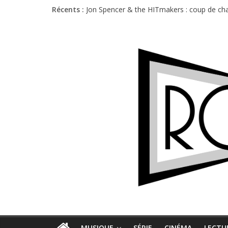
Récents :
Jon Spencer & the HITmakers : coup de cha
Hellfest 2026 vendredi : température et é
Hellfest 2026 jeudi : impossible de choisir
Première édition du Midgard Festival : entr
Charlie Puth à l’Olympia : la leçon de pop 
MUSIQUE
SÉRIE
CINÉMA
LECTU