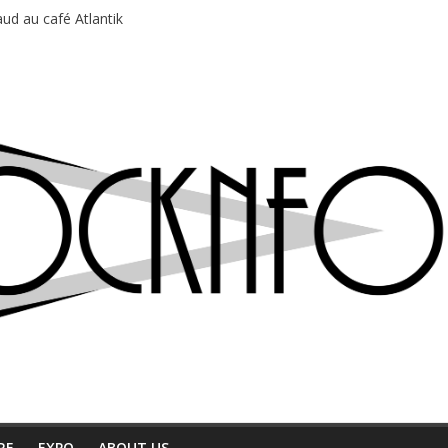
ud au café Atlantik
motions en hausse
 entre chaleur et bonne humeur
e bière, métal et tatouages
du Professeur Puth
RE
EXPO
ABOUT US