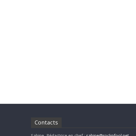
Contacts
Sabine, Rédactrice en chef :
sabine@rocknfool.net