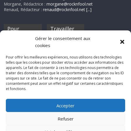
Morgane, Rédactrice :
morgane@rocknfool.net
Renaud, Rédacteur :
renaud@rocknfool.net
[...]
Pour
Travailler
nourrir ta
pour nous ?
Gérer le consentement aux
discothèque
cookies
Si tu souhaites
contribuer à
Pour offrir les meilleures expériences, nous utilisons des technologies
Rocknfool, n'hésite
telles que les cookies pour stocker et/ou accéder aux informations des
pas à nous envoyer
appareils. Le fait de consentir à ces technologies nous permettra de
tes chroniques de
traiter des données telles que le comportement de navigation ou les ID
concerts, de films,
uniques sur ce site. Le fait de ne pas consentir ou de retirer son
séries ou des billets
consentement peut avoir un effet négatif sur certaines caractéristiques
d'humeur :
et fonctions.
sabine@rocknfool.
net
Accepter
Refuser