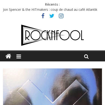
Récents :
Jon Spencer & the HITmakers : coup de chaud au café Atlantik
Hellfest 2026 vendredi : température et émotions en hausse
Hellfest 2026 jeudi : impossible de choisir entre chaleur et bonne
humeur
Première édition du Midgard Festival : entre bière, métal et
tatouages
Charlie Puth à l’Olympia : la leçon de pop du Professeur Puth