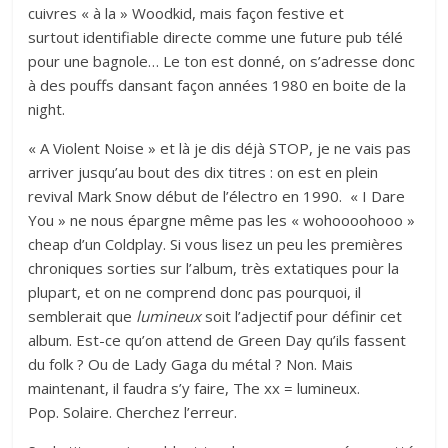
cuivres « à la » Woodkid, mais façon festive et
surtout identifiable directe comme une future pub télé
pour une bagnole… Le ton est donné, on s’adresse donc
à des pouffs dansant façon années 1980 en boite de la
night.
« A Violent Noise » et là je dis déjà STOP, je ne vais pas
arriver jusqu’au bout des dix titres : on est en plein
revival Mark Snow début de l’électro en 1990. « I Dare
You » ne nous épargne même pas les « wohoooohooo »
cheap d’un Coldplay. Si vous lisez un peu les premières
chroniques sorties sur l’album, très extatiques pour la
plupart, et on ne comprend donc pas pourquoi, il
semblerait que
lumineux
soit l’adjectif pour définir cet
album. Est-ce qu’on attend de Green Day qu’ils fassent
du folk ? Ou de Lady Gaga du métal ? Non. Mais
maintenant, il faudra s’y faire, The xx = lumineux.
Pop. Solaire. Cherchez l’erreur.