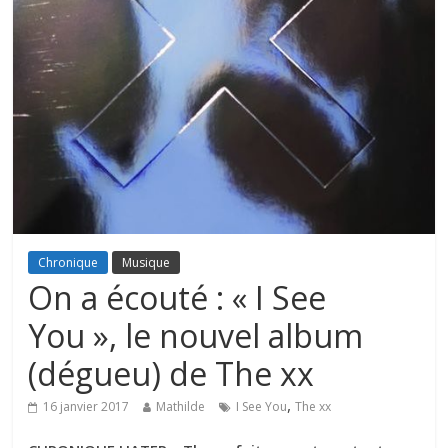
Chronique
Musique
On a écouté : « I See
You », le nouvel album
(dégueu) de The xx
,
16 janvier 2017
Mathilde
I See You
The xx