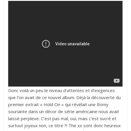
Donc voilà un peu le niveau d’attentes et d’exigences
que l’on avait de ce nouvel album. Déjà la découverte du
premier extrait
« Hold On »
qui révélait une Romy
souriante dans un décor de série américaine nous avait
laissé perplexe. C’est pas mal, oui, mais c’est sucré et
surtout joyeux non, ce titre ?! The xx sont donc heureux