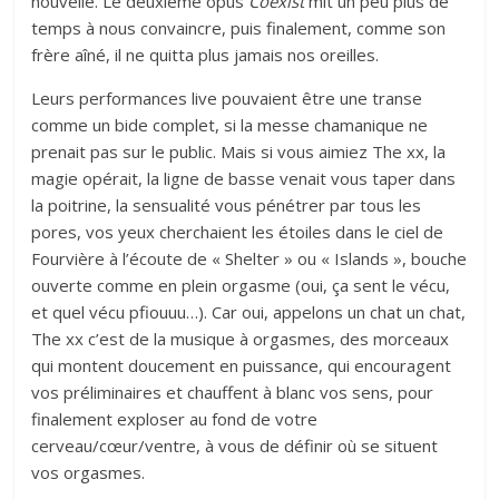
nouvelle. Le deuxième opus
Coexist
mit un peu plus de
temps à nous convaincre, puis finalement, comme son
frère aîné, il ne quitta plus jamais nos oreilles.
Leurs performances live pouvaient être une transe
comme un bide complet, si la messe chamanique ne
prenait pas sur le public. Mais si vous aimiez The xx, la
magie opérait, la ligne de basse venait vous taper dans
la poitrine, la sensualité vous pénétrer par tous les
pores, vos yeux cherchaient les étoiles dans le ciel de
Fourvière à l’écoute de « Shelter » ou « Islands », bouche
ouverte comme en plein orgasme (oui, ça sent le vécu,
et quel vécu pfiouuu…). Car oui, appelons un chat un chat,
The xx c’est de la musique à orgasmes, des morceaux
qui montent doucement en puissance, qui encouragent
vos préliminaires et chauffent à blanc vos sens, pour
finalement exploser au fond de votre
cerveau/cœur/ventre, à vous de définir où se situent
vos orgasmes.