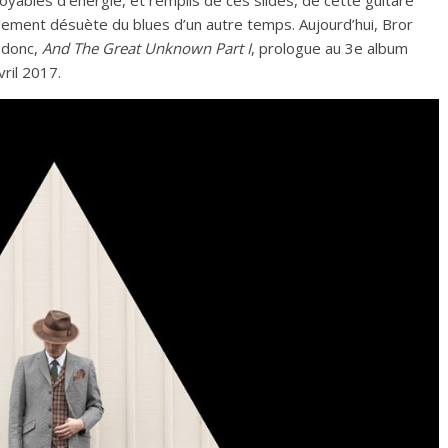
ables d’énergie, et remplis de ces slides, de cette guitare
lement désuète du blues d’un autre temps. Aujourd’hui, Bror
 donc,
And The Great Unknown Part I
, prologue au 3e album
vril 2017.