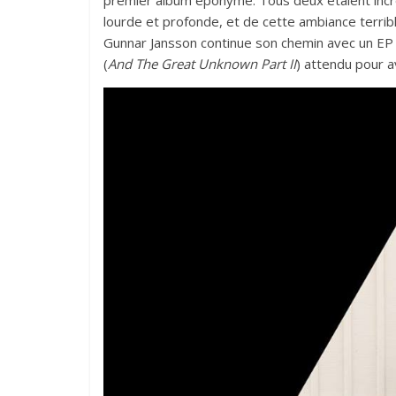
premier album éponyme. Tous deux étaient incroy
lourde et profonde, et de cette ambiance terrib
Gunnar Jansson continue son chemin avec un EP
(
And The Great Unknown Part II
) attendu pour a