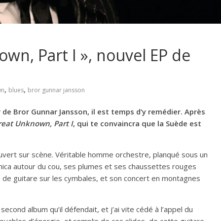
wn, Part I », nouvel EP de
,
,
wn
blues
bror gunnar jansson
 de Bror Gunnar Jansson, il est temps d’y remédier. Après
eat Unknown, Part I
, qui te convaincra que la Suède est
ouvert sur scène. Véritable homme orchestre, planqué sous un
nica autour du cou, ses plumes et ses chaussettes rouges
ps de guitare sur les cymbales, et son concert en montagnes
e second album qu’il défendait, et j’ai vite cédé à l’appel du