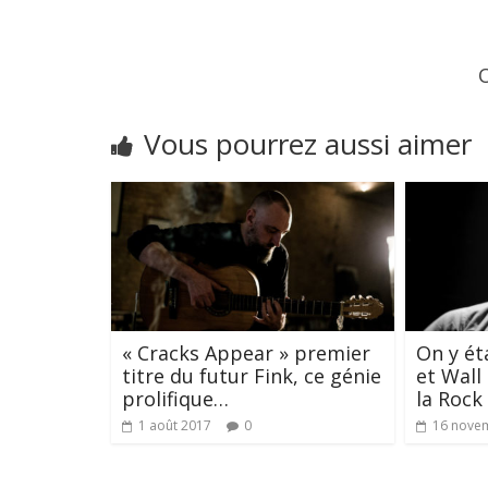
Vous pourrez aussi aimer
« Cracks Appear » premier
On y éta
titre du futur Fink, ce génie
et Wall
prolifique…
la Rock
1 août 2017
0
16 nove