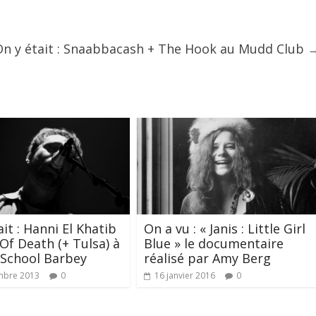
On y était : Snaabbacash + The Hook au Mudd Club
it : Hanni El Khatib
On a vu : « Janis : Little Girl
 Of Death (+ Tulsa) à
Blue » le documentaire
 School Barbey
réalisé par Amy Berg
mbre 2013
0
16 janvier 2016
0