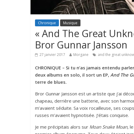
Chronique
Musique
« And The Great Unkno
Bror Gunnar Jansson
27 janvier 2017
Morgane
and the great unkno
CHRONIQUE – Si tu n’as jamais entendu parler
deux albums en solo, il sort un EP,
And The Gr
terre de blues.
Bror Gunnar Jansson est un artiste que j’ai déc
chapeau, derrière une batterie, avec son harmo
m’avaient séduite. Sa voix rocailleuse, ses cou
russes m’avaient hypnotisée. J’étais conquise.
Je me précipitais alors sur
Moan Snake Moan
, l