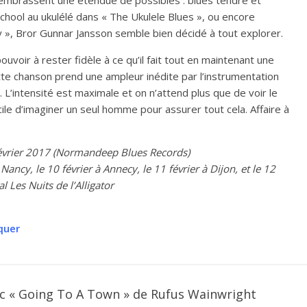
, embrassent une étendue de possibles : blues tendre et
chool au ukulélé dans « The Ukulele Blues », ou encore
 », Bror Gunnar Jansson semble bien décidé à tout explorer.
pouvoir à rester fidèle à ce qu’il fait tout en maintenant une
ette chanson prend une ampleur inédite par l’instrumentation
 L’intensité est maximale et on n’attend plus que de voir le
cile d’imaginer un seul homme pour assurer tout cela. Affaire à
 février 2017 (Normandeep Blues Records)
Nancy, le 10 février à Annecy, le 11 février à Dijon, et le 12
l Les Nuits de l’Alligator
nquer
ec « Going To A Town » de Rufus Wainwright