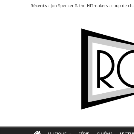
Récents :
Jon Spencer & the HITmakers : coup de cha
Hellfest 2026 vendredi : température et é
Hellfest 2026 jeudi : impossible de choisir
Première édition du Midgard Festival : entr
Charlie Puth à l’Olympia : la leçon de pop 
MUSIQUE
SÉRIE
CINÉMA
LECTU