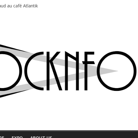
ud au café Atlantik
motions en hausse
 entre chaleur et bonne humeur
e bière, métal et tatouages
du Professeur Puth
RE
EXPO
ABOUT US