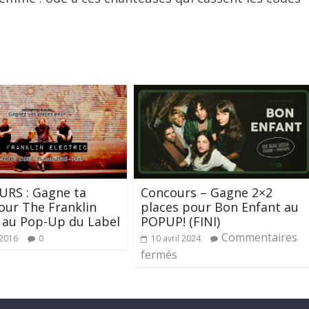
RS : Gagne ta
Concours – Gagne 2×2
our The Franklin
places pour Bon Enfant au
c au Pop-Up du Label
POPUP! (FINI)
Commentaires
 2016
0
10 avril 2024
fermés