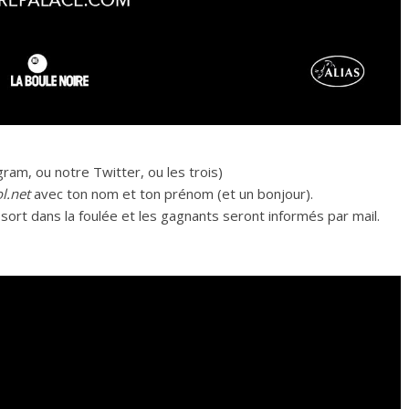
ram, ou notre Twitter, ou les trois)
l.net
avec ton nom et ton prénom (et un bonjour).
 sort dans la foulée et les gagnants seront informés par mail.