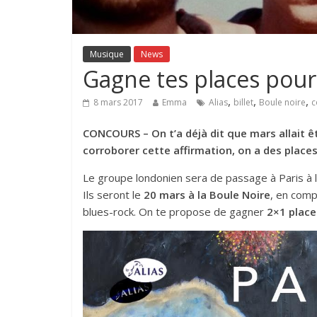
Musique
News
Gagne tes places pour 
,
,
,
8 mars 2017
Emma
Alias
billet
Boule noire
c
CONCOURS – On t’a déjà dit que mars allait êt
corroborer cette affirmation, on a des places à
Le groupe londonien sera de passage à Paris à l
Ils seront le
20 mars à la Boule Noire
, en comp
blues-rock. On te propose de gagner
2×1 place