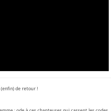
(enfin) de retour !
 femme : ode à ces chanteuses qui cassent les codes