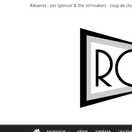
Récents :
Jon Spencer & the HITmakers : coup de cha
Hellfest 2026 vendredi : température et é
Hellfest 2026 jeudi : impossible de choisir
Première édition du Midgard Festival : entr
Charlie Puth à l’Olympia : la leçon de pop 
MUSIQUE
SÉRIE
CINÉMA
LECTU