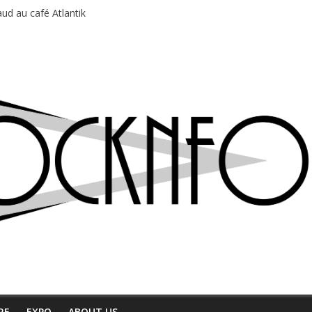
ud au café Atlantik
motions en hausse
 entre chaleur et bonne humeur
e bière, métal et tatouages
du Professeur Puth
RE
EXPO
ABOUT US