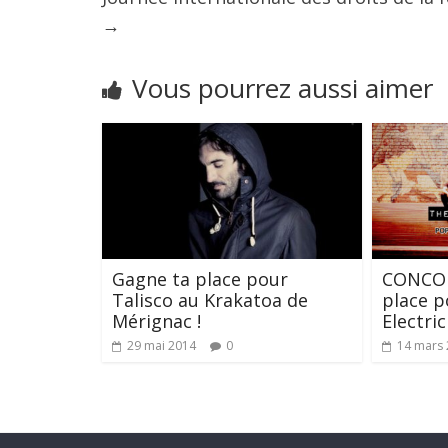
→
Vous pourrez aussi aimer
Gagne ta place pour
CONCOU
Talisco au Krakatoa de
place p
Mérignac !
Electri
29 mai 2014
0
14 mars