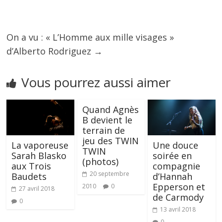
On a vu : « L’Homme aux mille visages »
d’Alberto Rodriguez
→
Vous pourrez aussi aimer
Quand Agnès
B devient le
terrain de
jeu des TWIN
La vaporeuse
Une douce
TWIN
Sarah Blasko
soirée en
(photos)
aux Trois
compagnie
20 septembre
Baudets
d’Hannah
Epperson et
2010
0
27 avril 2018
de Carmody
0
13 avril 2018
0