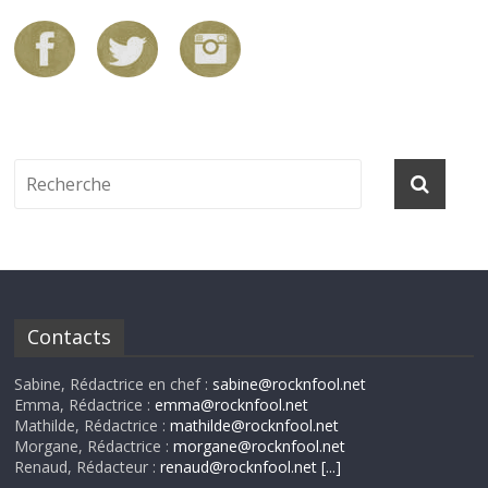
Contacts
Sabine, Rédactrice en chef :
sabine@rocknfool.net
Emma, Rédactrice :
emma@rocknfool.net
Mathilde, Rédactrice :
mathilde@rocknfool.net
Morgane, Rédactrice :
morgane@rocknfool.net
Renaud, Rédacteur :
renaud@rocknfool.net
[...]