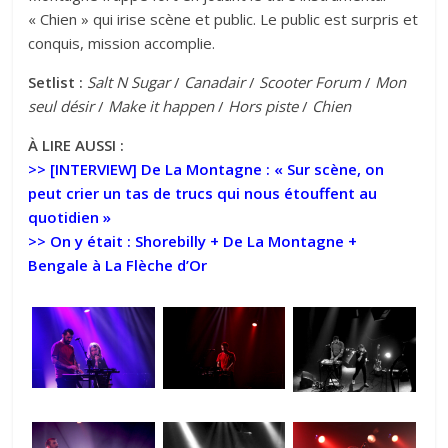
« Chien » qui irise scène et public. Le public est surpris et
conquis, mission accomplie.
Setlist :
Salt N Sugar
/
Canadair
/
Scooter Forum
/
Mon
seul désir
/
Make it happen
/
Hors piste
/
Chien
À LIRE AUSSI
:
>> [INTERVIEW]
De La Montagne : « Sur scène, on
peut crier un tas de trucs qui nous étouffent au
quotidien »
>>
On y était : Shorebilly + De La Montagne +
Bengale à La Flèche d’Or