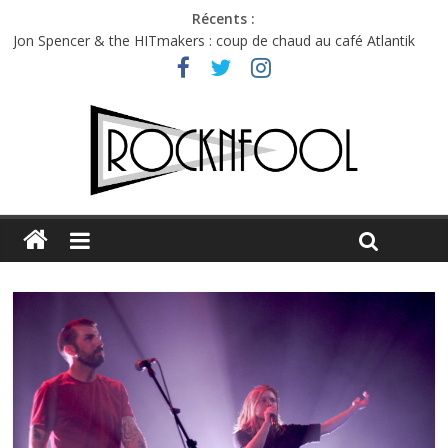
Récents :
Jon Spencer & the HITmakers : coup de chaud au café Atlantik
Hellfest 2026 vendredi : température et émotions en hausse
Hellfest 2026 jeudi : impossible de choisir entre chaleur et bonne
humeur
Première édition du Midgard Festival : entre bière, métal et
tatouages
Charlie Puth à l’Olympia : la leçon de pop du Professeur Puth