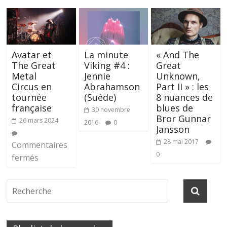
Avatar et
La minute
« And The
The Great
Viking #4 :
Great
Metal
Jennie
Unknown,
Circus en
Abrahamson
Part II » : les
tournée
(Suède)
8 nuances de
française
blues de
30 novembre
Bror Gunnar
26 mars 2024
2016
0
Jansson
28 mai 2017
Commentaires
0
fermés