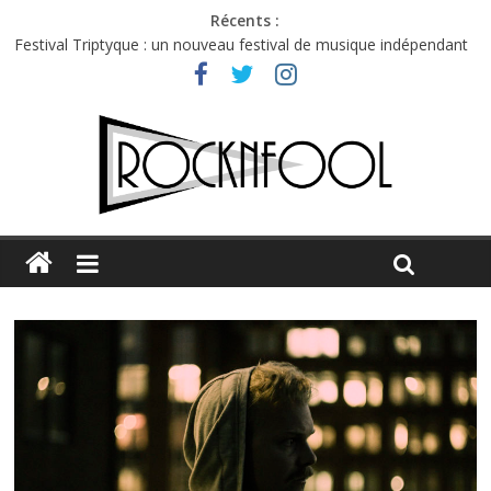
Récents :
Festival Triptyque : un nouveau festival de musique indépendant
à Montréal
Hellfest 2026 vendredi : température et émotions en hausse
Hellfest 2026 jeudi : impossible de choisir entre chaleur et bonne
humeur
Première édition du Midgard Festival : entre bière, métal et
tatouages
Charlie Puth à l’Olympia : la leçon de pop du Professeur Puth