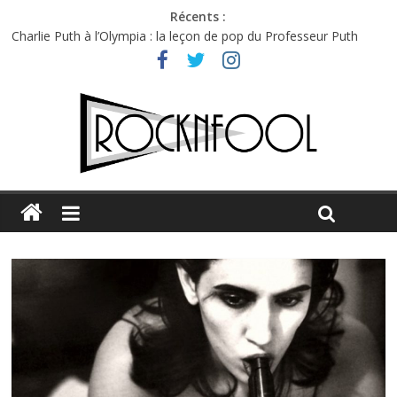
Récents :
Charlie Puth à l’Olympia : la leçon de pop du Professeur Puth
Festival Triptyque : un nouveau festival de musique indépendant
à Montréal
Hellfest 2026 vendredi : température et émotions en hausse
Hellfest 2026 jeudi : impossible de choisir entre chaleur et bonne
humeur
Première édition du Midgard Festival : entre bière, métal et
tatouages