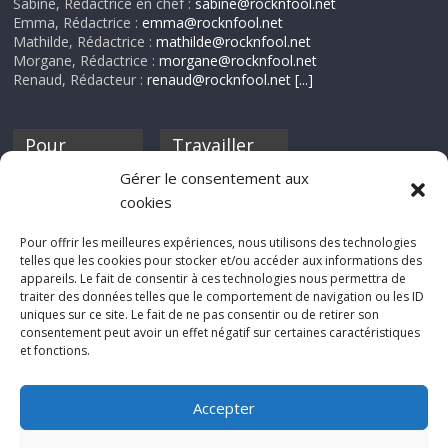
Sabine, Rédactrice en chef :
sabine@rocknfool.net
Emma, Rédactrice :
emma@rocknfool.net
Mathilde, Rédactrice :
mathilde@rocknfool.net
Morgane, Rédactrice :
morgane@rocknfool.net
Renaud, Rédacteur :
renaud@rocknfool.net
[...]
Pour
Travailler
nourrir ta
pour nous ?
Gérer le consentement aux
discothèque
cookies
Si tu souhaites
contribuer à
Pour offrir les meilleures expériences, nous utilisons des technologies
Rocknfool, n'hésite
telles que les cookies pour stocker et/ou accéder aux informations des
pas à nous envoyer
appareils. Le fait de consentir à ces technologies nous permettra de
tes chroniques de
traiter des données telles que le comportement de navigation ou les ID
concerts, de films,
uniques sur ce site. Le fait de ne pas consentir ou de retirer son
séries ou des billets
consentement peut avoir un effet négatif sur certaines caractéristiques
d'humeur :
et fonctions.
sabine@rocknfool.
net
Accepter