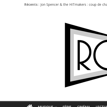
Récents :
Jon Spencer & the HITmakers : coup de cha
Hellfest 2026 vendredi : température et é
Hellfest 2026 jeudi : impossible de choisir
Première édition du Midgard Festival : entr
Charlie Puth à l’Olympia : la leçon de pop 
MUSIQUE
SÉRIE
CINÉMA
LECTU