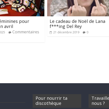
féminines pour
Le cadeau de Noël de Lana
n avril
f***ing Del Rey
Commentaires
2025
21 décembre 2019
0
Pour nourrir ta
Travaill
discothèque
nous ?