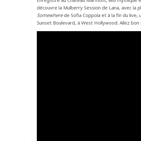
Enregistré au Chateau Marmont, lieu mythique et
découvre la Mulberry Session de Lana, avec la p
Somewhere
de Sofia Coppola et à la fin du live,
Sunset Boulevard, à West Hollywood. Allez bon 