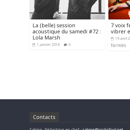
La (belle) session
7 voix 
acoustique du samedi #72 :
vibrer e
Lola Marsh
19 avril 
1 janvier 2016
0
fermés
Contacts
Sabine, Rédactrice en chef :
sabine@rocknfool.net