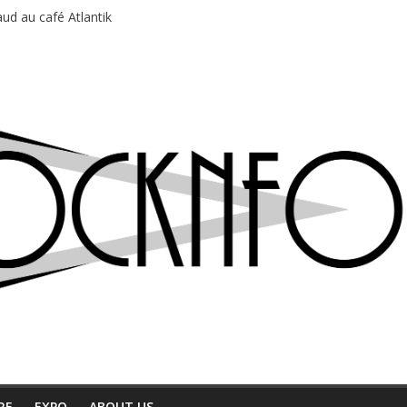
ud au café Atlantik
motions en hausse
 entre chaleur et bonne humeur
e bière, métal et tatouages
du Professeur Puth
RE
EXPO
ABOUT US