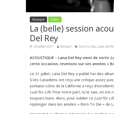
Musique
Vidéo
La (belle) session aco
Del Rey
,
29 juillet 2017
Renaud
born to die
Lana del R
ACOUSTIQUE – Lana Del Rey vient de sortir
Lu
cette occasion, revenons sur ses années « B
Le 21 juillet, Lana Del Rey a publié l’un des alb
Si les Canadiens ont reçu une critique assez pas
yorkaise icône de la Californie a reçu d’excellen
Lust for Life
. Pour notre part, tu le sais, on est
toujours bons. Alors, pour oublier ce
Lust for Lif
replonger dans les années « Born To Die » de L