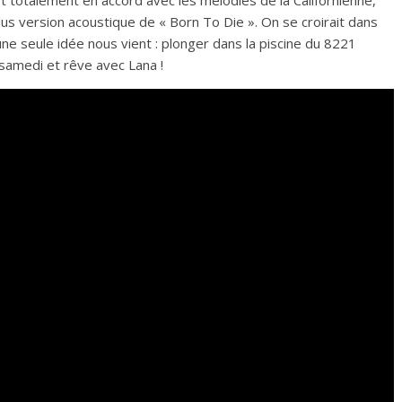
 totalement en accord avec les mélodies de la Californienne,
lus version acoustique de « Born To Die ». On se croirait dans
 une seule idée nous vient : plonger dans la piscine du 8221
samedi et rêve avec Lana !