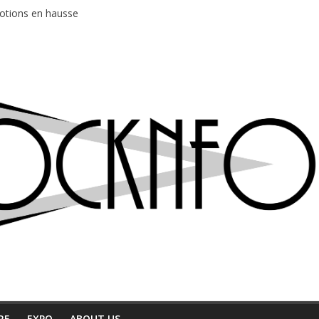
motions en hausse
 entre chaleur et bonne humeur
e bière, métal et tatouages
du Professeur Puth
ud au café Atlantik
RE
EXPO
ABOUT US