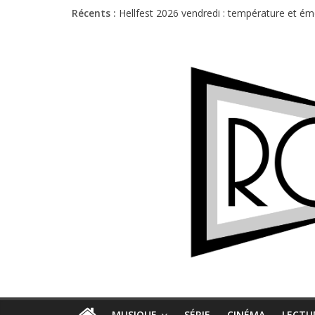
Récents :
Hellfest 2026 vendredi : température et é
Hellfest 2026 jeudi : impossible de choisir
Première édition du Midgard Festival : entr
Charlie Puth à l’Olympia : la leçon de pop 
Jon Spencer & the HITmakers : coup de cha
MUSIQUE
SÉRIE
CINÉMA
LECTU