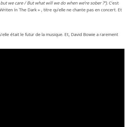
 but we care / But what will we do when we’re sober ?”).
C’est
 Writen In The Dark » , titre qu’elle ne chante pas en concert. Et
elle était le futur de la musique. Et,
David Bowie
a rarement