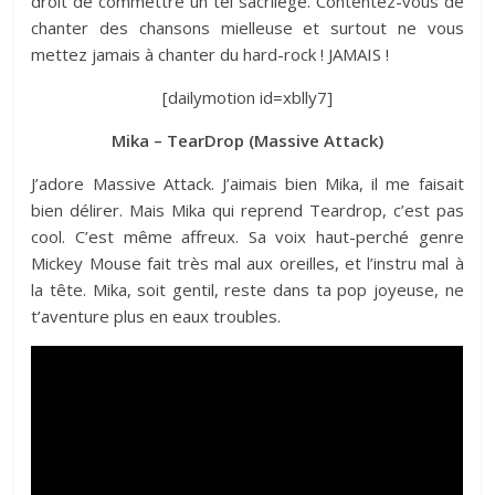
droit de commettre un tel sacrilège. Contentez-vous de
chanter des chansons mielleuse et surtout ne vous
mettez jamais à chanter du hard-rock ! JAMAIS !
[dailymotion id=xblly7]
Mika – TearDrop (Massive Attack)
J’adore Massive Attack. J’aimais bien Mika, il me faisait
bien délirer. Mais Mika qui reprend Teardrop, c’est pas
cool. C’est même affreux. Sa voix haut-perché genre
Mickey Mouse fait très mal aux oreilles, et l’instru mal à
la tête. Mika, soit gentil, reste dans ta pop joyeuse, ne
t’aventure plus en eaux troubles.