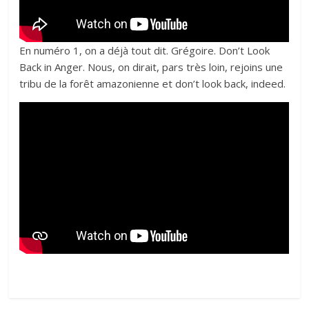
En numéro 1, on a déjà tout dit. Grégoire. Don’t Look
Back in Anger. Nous, on dirait, pars très loin, rejoins une
tribu de la forêt amazonienne et don’t look back, indeed.