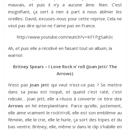
mauvais, et puis il n’y a aucune âme. Rien. C’est
insignifiant, ça sert à rien à part à nous abîmer les
oreilles. David, excuses-nous pour cette reprise. Cela ne
veut pas dire qu’on ne t’aime pas en France.
http://www.youtube.com/watch?v=KF1PgSaih3c
Ah, et puis elle a récidivé en faisant
tout un album, la
warrior.
Britney Spears – I Love Rock n’ roll (Joan Jett/ The
Arrows)
N’est pas
Joan Jett
qui veut n’est-ce pas ? Se mettre
dans sa peau est risqué, et quand c’est raté, c’est
ridicule… Joan Jett, elle a réussi à convertir ce titre de
s
Arrows
en hit interplanétaire. Parce qu’elle, justement,
elle aime vraiment le rock’n’roll, elle est son emblème au
féminin, elle le crie, elle le hurle, ça sort des tripes et du
bas ventre. Britney, elle, même si dans le clip s’habille en