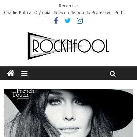
Récents :
Charlie Puth à l’Olympia : la leçon de pop du Professeur Puth
Festival Triptyque : un nouveau festival de musique indépendant
à Montréal
Hellfest 2026 vendredi : température et émotions en hausse
Hellfest 2026 jeudi : impossible de choisir entre chaleur et bonne
humeur
Première édition du Midgard Festival : entre bière, métal et
tatouages