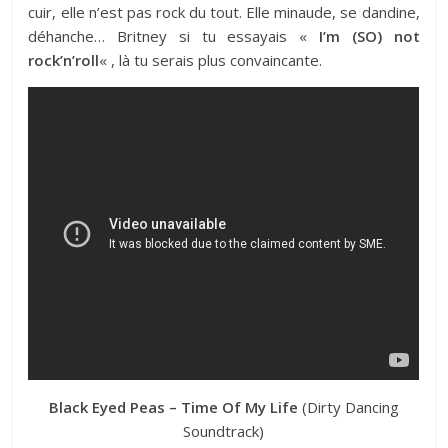
cuir, elle n’est pas rock du tout. Elle minaude, se dandine,
déhanche… Britney si tu essayais «
I’m (SO) not
rock’n’roll
« , là tu serais plus convaincante.
Black Eyed Peas – Time Of My Life
(Dirty Dancing
Soundtrack)