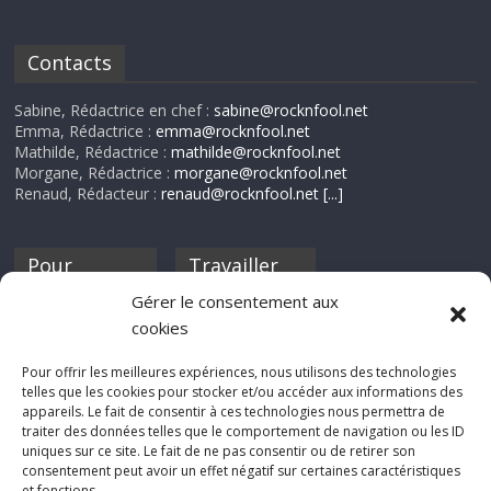
Contacts
Sabine, Rédactrice en chef :
sabine@rocknfool.net
Emma, Rédactrice :
emma@rocknfool.net
Mathilde, Rédactrice :
mathilde@rocknfool.net
Morgane, Rédactrice :
morgane@rocknfool.net
Renaud, Rédacteur :
renaud@rocknfool.net
[...]
Pour
Travailler
nourrir ta
pour nous ?
Gérer le consentement aux
discothèque
cookies
Si tu souhaites
contribuer à
Pour offrir les meilleures expériences, nous utilisons des technologies
Rocknfool, n'hésite
telles que les cookies pour stocker et/ou accéder aux informations des
pas à nous envoyer
appareils. Le fait de consentir à ces technologies nous permettra de
tes chroniques de
traiter des données telles que le comportement de navigation ou les ID
concerts, de films,
uniques sur ce site. Le fait de ne pas consentir ou de retirer son
séries ou des billets
consentement peut avoir un effet négatif sur certaines caractéristiques
d'humeur :
et fonctions.