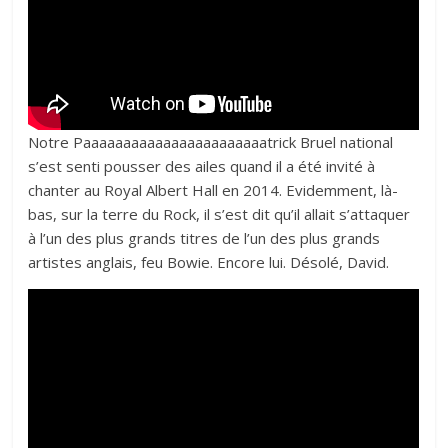
Notre Paaaaaaaaaaaaaaaaaaaaaaatrick Bruel national
s’est senti pousser des ailes quand il a été invité à
chanter au Royal Albert Hall en 2014. Evidemment, là-
bas, sur la terre du Rock, il s’est dit qu’il allait s’attaquer
à l’un des plus grands titres de l’un des plus grands
artistes anglais, feu Bowie. Encore lui. Désolé, David.