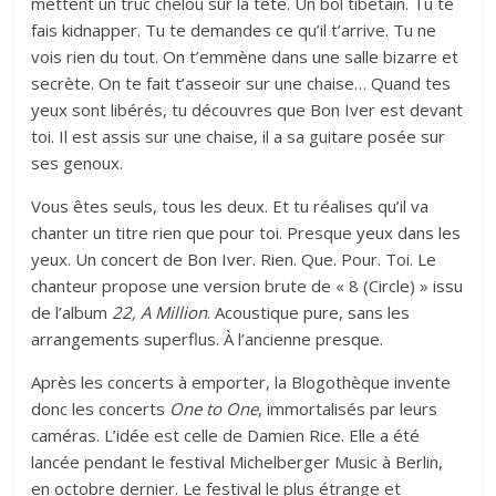
mettent un truc chelou sur la tête. Un bol tibétain. Tu te
fais kidnapper. Tu te demandes ce qu’il t’arrive. Tu ne
vois rien du tout. On t’emmène dans une salle bizarre et
secrète. On te fait t’asseoir sur une chaise… Quand tes
yeux sont libérés, tu découvres que Bon Iver est devant
toi. Il est assis sur une chaise, il a sa guitare posée sur
ses genoux.
Vous êtes seuls, tous les deux. Et tu réalises qu’il va
chanter un titre rien que pour toi. Presque yeux dans les
yeux. Un concert de Bon Iver. Rien. Que. Pour. Toi. Le
chanteur propose une version brute de « 8 (Circle) » issu
de l’album
22, A Million
. Acoustique pure, sans les
arrangements superflus. À l’ancienne presque.
Après les concerts à emporter, la Blogothèque invente
donc les concerts
One to One
, immortalisés par leurs
caméras. L’idée est celle de Damien Rice. Elle a été
lancée pendant le festival Michelberger Music à Berlin,
en octobre dernier. Le festival le plus étrange et