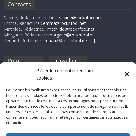
Contacts
Sabine, Rédactrice en chef :
sabine@rocknfool.net
Emma, Rédactrice :
emma@rocknfool.net
Mathilde, Rédactrice :
mathilde@rocknfool.net
Morgane, Rédactrice :
morgane@rocknfool.net
Renaud, Rédacteur :
renaud@rocknfool.net
[...]
Pour
Travailler
nourrir ta
pour nous ?
Gérer le consentement aux
discothèque
cookies
Si tu souhaites
contribuer à
Pour offrir les meilleures expériences, nous utilisons des technologies
Rocknfool, n'hésite
telles que les cookies pour stocker et/ou accéder aux informations des
pas à nous envoyer
appareils. Le fait de consentir à ces technologies nous permettra de
tes chroniques de
traiter des données telles que le comportement de navigation ou les ID
concerts, de films,
uniques sur ce site. Le fait de ne pas consentir ou de retirer son
séries ou des billets
consentement peut avoir un effet négatif sur certaines caractéristiques
d'humeur :
et fonctions.
sabine@rocknfool.
net