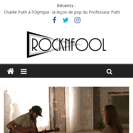
Récents :
Charlie Puth à l’Olympia : la leçon de pop du Professeur Puth
Festival Triptyque : un nouveau festival de musique indépendant
à Montréal
Hellfest 2026 vendredi : température et émotions en hausse
Hellfest 2026 jeudi : impossible de choisir entre chaleur et bonne
humeur
Première édition du Midgard Festival : entre bière, métal et
tatouages