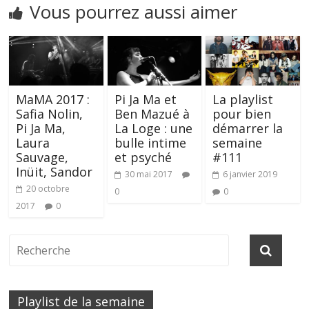
Vous pourrez aussi aimer
MaMA 2017 :
Pi Ja Ma et
La playlist
Safia Nolin,
Ben Mazué à
pour bien
Pi Ja Ma,
La Loge : une
démarrer la
Laura
bulle intime
semaine
Sauvage,
et psyché
#111
Inüit, Sandor
30 mai 2017
6 janvier 2019
20 octobre
0
0
2017
0
Playlist de la semaine