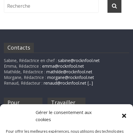
Contacts
Sabine, Rédactrice en chef :
sabine@rocknfool.net
Emma, Rédactrice :
emma@rocknfool.net
Mathilde, Rédactrice :
mathilde@rocknfool.net
Morgane, Rédactrice :
morgane@rocknfool.net
Renaud, Rédacteur :
renaud@rocknfool.net
[...]
Pour
Travailler
nourrir ta
pour nous ?
Gérer le consentement aux
discothèque
cookies
Si tu souhaites
contribuer à
Pour offrir les meilleures expériences, nous utilisons des technologies
Rocknfool, n'hésite