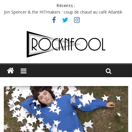
Récents :
Charlie Puth à l’Olympia : la leçon de pop du Professeur Puth
Jon Spencer & the HITmakers : coup de chaud au café Atlantik
Hellfest 2026 vendredi : température et émotions en hausse
Hellfest 2026 jeudi : impossible de choisir entre chaleur et bonne
humeur
Première édition du Midgard Festival : entre bière, métal et
tatouages