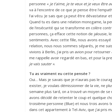
personne «
je t’aime, je te veux et je veux être 
va à l’encontre de ce que je pense être l’empathi
l’ai vécu. Je sais que ça peut être dévastateur et
Quand tu es dans une relation monogame, la peur p
de l’insécurité qui se transforme en colère cont
personnes, ça efface cette notion de jalousie, 
sentiments. Avec cette fille, nous avons essayé d
relation, nous nous sommes séparés, je me suis di
vivions à Berlin, j’ai pris un avion pour retourner
me rappelle avoir regardé en bas, et pour la pr
je vais sauter »
.
Tu as vraiment eu cette pensée ?
Oui… Mais je savais que je n’aurais pas le courage
exister, je voulais démissionner de la vie, ne p
semaine plus tard, on a trouvé un moyen de se
avons décidé de retenter le coup et quelque ch
troisième personne (Blue) et nous trois avons 
dans cet appartement à Tel-Aviv, que j’ai pris ma