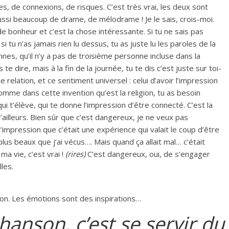
es, de connexions, de risques. C’est très vrai, les deux sont
ussi beaucoup de drame, de mélodrame ! Je le sais, crois-moi.
e bonheur et c’est la chose intéressante. Si tu ne sais pas
si tu n’as jamais rien lu dessus, tu as juste lu les paroles de la
nes, qu’il n’y a pas de troisième personne incluse dans la
s te dire, mais à la fin de la journée, tu te dis c’est juste sur toi-
ation, et ce sentiment universel : celui d’avoir l’impression
 comme dans cette invention qu’est la religion, tu as besoin
i t’élève, qui te donne l’impression d’être connecté. C’est la
’ailleurs. Bien sûr que c’est dangereux, je ne veux pas
’impression que c’était une expérience qui valait le coup d’être
us beaux que j’ai vécus…. Mais quand ça allait mal… c’était
ma vie, c’est vrai !
(rires)
C’est dangereux, oui, de s’engager
les.
tion. Les émotions sont des inspirations…
hanson, c’est se servir du