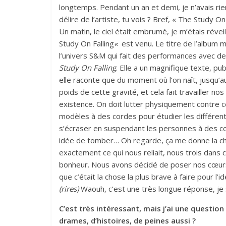
longtemps. Pendant un an et demi, je n’avais rien 
délire de l’artiste, tu vois ? Bref, « The Study On
Un matin, le ciel était embrumé, je m’étais révei
Study On Falling
«
est venu. Le titre de l’album m
l’univers S&M qui fait des performances avec de
Study On Falling
. Elle a un magnifique texte, pub
elle raconte que du moment où l’on naît, jusqu’a
poids de cette gravité, et cela fait travailler 
existence. On doit lutter physiquement contre ce
modèles à des cordes pour étudier les différente
s’écraser en suspendant les personnes à des cor
idée de tomber… Oh regarde, ça me donne la chai
exactement ce qui nous reliait, nous trois dans 
bonheur. Nous avons décidé de poser nos cœurs,
que c’était la chose la plus brave à faire pour l’i
(rires)
Waouh, c’est une très longue réponse, je 
C’est très intéressant, mais j’ai une question 
drames, d’histoires, de peines aussi ?