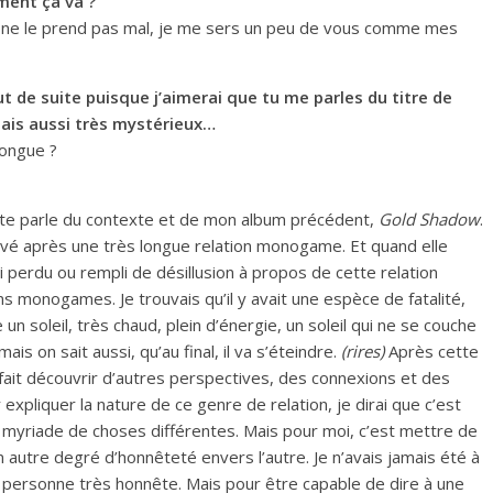
ment ça va ?
et, ne le prend pas mal, je me sers un peu de vous comme mes
t de suite puisque j’aimerai que tu me parles du titre de
mais aussi très mystérieux…
longue ?
 je te parle du contexte et de mon album précédent,
Gold Shadow
.
rrivé après une très longue relation monogame. Et quand elle
i perdu ou rempli de désillusion à propos de cette relation
ns monogames. Je trouvais qu’il y avait une espèce de fatalité,
n soleil, très chaud, plein d’énergie, un soleil qui ne se couche
is on sait aussi, qu’au final, il va s’éteindre.
(rires)
Après cette
 fait découvrir d’autres perspectives, des connexions et des
 expliquer la nature de ce genre de relation, je dirai que c’est
myriade de choses différentes. Mais pour moi, c’est mettre de
n autre degré d’honnêteté envers l’autre. Je n’avais jamais été à
e personne très honnête. Mais pour être capable de dire à une