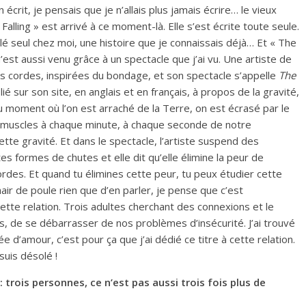
écrit, je pensais que je n’allais plus jamais écrire… le vieux
 Falling » est arrivé à ce moment-là. Elle s’est écrite toute seule.
llé seul chez moi, une histoire que je connaissais déjà… Et « The
’est aussi venu grâce à un spectacle que j’ai vu. Une artiste de
s cordes, inspirées du bondage, et son spectacle s’appelle
The
lié sur son site, en anglais et en français, à propos de la gravité,
u moment où l’on est arraché de la Terre, on est écrasé par le
nos muscles à chaque minute, à chaque seconde de notre
tte gravité. Et dans le spectacle, l’artiste suspend des
s formes de chutes et elle dit qu’elle élimine la peur de
des. Et quand tu élimines cette peur, tu peux étudier cette
r de poule rien que d’en parler, je pense que c’est
cette relation. Trois adultes cherchant des connexions et le
 de se débarrasser de nos problèmes d’insécurité. J’ai trouvé
dée d’amour, c’est pour ça que j’ai dédié ce titre à cette relation.
suis désolé !
: trois personnes, ce n’est pas aussi trois fois plus de