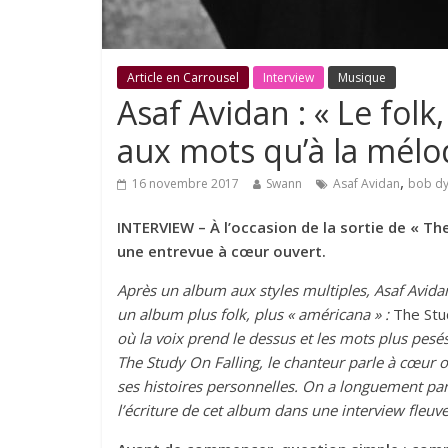
Article en Carrousel
Interview
Musique
Asaf Avidan : « Le folk
aux mots qu’à la mélo
,
16 novembre 2017
Swann
Asaf Avidan
bob dy
INTERVIEW – À l’occasion de la sortie de « Th
une entrevue à cœur ouvert.
Après un album aux styles multiples, Asaf Avida
un album plus folk, plus « américana » :
The Stud
où la voix prend le dessus et les mots plus pesés
The Study On Falling
, le chanteur parle à cœur 
ses histoires personnelles. On a longuement parl
l’écriture de cet album dans une interview fleuv