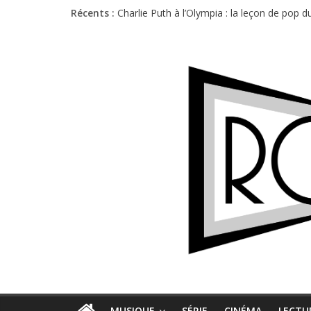
Récents :
Charlie Puth à l’Olympia : la leçon de pop 
Festival Triptyque : un nouveau festival d
Hellfest 2026 vendredi : température et é
Hellfest 2026 jeudi : impossible de choisir
Première édition du Midgard Festival : entr
MUSIQUE
SÉRIE
CINÉMA
LECTU