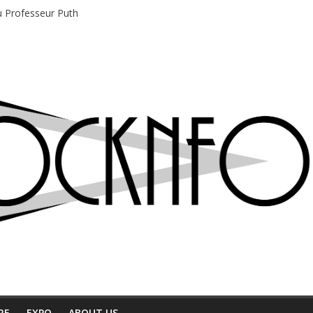
du Professeur Puth
e musique indépendant à Montréal
motions en hausse
 entre chaleur et bonne humeur
e bière, métal et tatouages
RE
EXPO
ABOUT US