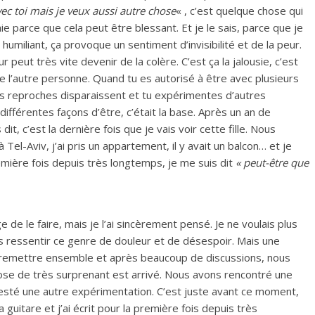
avec toi mais je veux aussi autre chose
« , c’est quelque chose qui
e parce que cela peut être blessant. Et je le sais, parce que je
 humiliant, ça provoque un sentiment d’invisibilité et de la peur.
eut très vite devenir de la colère. C’est ça la jalousie, c’est
re l’autre personne. Quand tu es autorisé à être avec plusieurs
les reproches disparaissent et tu expérimentes d’autres
ifférentes façons d’être, c’était la base. Après un an de
t, c’est la dernière fois que je vais voir cette fille. Nous
 à Tel-Aviv, j’ai pris un appartement, il y avait un balcon… et je
emière fois depuis très longtemps, je me suis dit
« peut-être que
 de le faire, mais je l’ai sincèrement pensé. Je ne voulais plus
lus ressentir ce genre de douleur et de désespoir. Mais une
 remettre ensemble et après beaucoup de discussions, nous
ose de très surprenant est arrivé. Nous avons rencontré une
testé une autre expérimentation. C’est juste avant ce moment,
 guitare et j’ai écrit pour la première fois depuis très