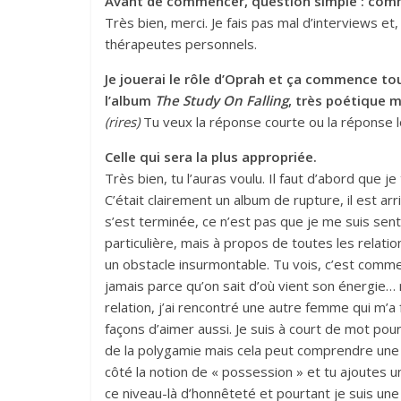
Avant de commencer, question simple : com
Très bien, merci. Je fais pas mal d’interviews 
thérapeutes personnels.
Je jouerai le rôle d’Oprah et ça commence tou
l’album
The
Study On Falling
, très poétique 
(rires)
Tu veux la réponse courte ou la réponse 
Celle qui sera la plus appropriée.
Très bien, tu l’auras voulu. Il faut d’abord que
C’était clairement un album de rupture, il est a
s’est terminée, ce n’est pas que je me suis sent
particulière, mais à propos de toutes les relatio
un obstacle insurmontable. Tu vois, c’est comme u
jamais parce qu’on sait d’où vient son énergie… ma
relation, j’ai rencontré une autre femme qui m’a
façons d’aimer aussi. Je suis à court de mot pour
de la polygamie mais cela peut comprendre une 
côté la notion de « possession » et tu ajoutes u
ce niveau-là d’honnêteté et pourtant je suis un