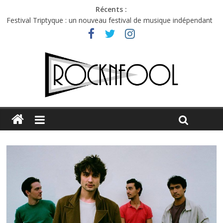
Récents :
Festival Triptyque : un nouveau festival de musique indépendant
à Montréal
Hellfest 2026 vendredi : température et émotions en hausse
Hellfest 2026 jeudi : impossible de choisir entre chaleur et bonne
humeur
Première édition du Midgard Festival : entre bière, métal et
tatouages
Charlie Puth à l’Olympia : la leçon de pop du Professeur Puth