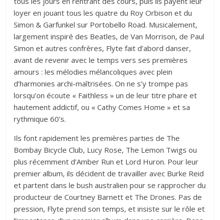
tous les jours en rentrant des cours, puis ils payent leur
loyer en jouant tous les quatre du Roy Orbison et du
Simon & Garfunkel
sur Portobello Road
. Musicalement,
largement inspiré des Beatles, de Van Morrison, de Paul
Simon et autres confrères, Flyte fait d’abord danser,
avant de revenir avec le temps vers ses premières
amours : les mélodies mélancoliques avec plein
d’harmonies archi-maîtrisées. On ne s’y trompe pas
lorsqu’on écoute « Faithless » un de leur titre phare et
hautement addictif, ou « Cathy Comes Home » et sa
rythmique 60’s.
Ils font rapidement les premières parties de The
Bombay Bicycle Club, Lucy Rose, The Lemon Twigs ou
plus récemment d’Amber Run et Lord Huron. Pour leur
premier album, ils décident de travailler avec Burke Reid
et partent dans le bush australien pour se rapprocher du
producteur de Courtney Barnett et The Drones. Pas de
pression, Flyte prend son temps, et insiste sur le rôle et