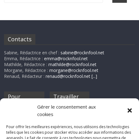
Contacts
Sabine, Rédactrice en chef :
sabine@rocknfool.net
Emma, Rédactrice :
emma@rocknfool.net
Mathilde, Rédactrice :
mathilde@rocknfool.net
Morgane, Rédactrice :
morgane@rocknfool.net
Renaud, Rédacteur :
renaud@rocknfool.net
[...]
Pour
Travailler
nourrir ta
pour nous ?
Gérer le consentement aux
discothèque
cookies
Si tu souhaites
contribuer à
Pour offrir les meilleures expériences, nous utilisons des technologies
Rocknfool, n'hésite
telles que les cookies pour stocker et/ou accéder aux informations des
pas à nous envoyer
appareils. Le fait de consentir à ces technologies nous permettra de