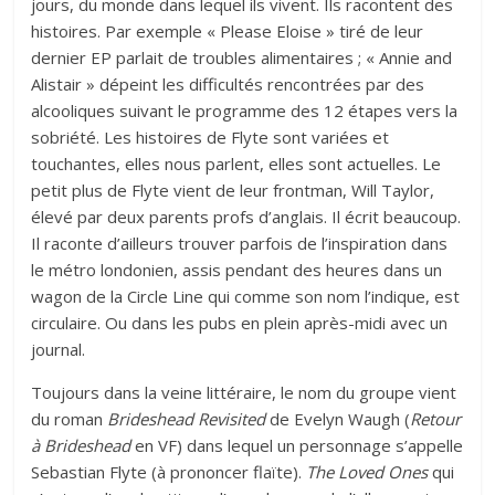
jours, du monde dans lequel ils vivent. Ils racontent des
histoires. Par exemple « Please Eloise » tiré de leur
dernier EP parlait de troubles alimentaires ; « Annie and
Alistair » dépeint les difficultés rencontrées par des
alcooliques suivant le programme des 12 étapes vers la
sobriété. Les histoires de Flyte sont variées et
touchantes, elles nous parlent, elles sont actuelles. Le
petit plus de Flyte vient de leur frontman, Will Taylor,
élevé par deux parents profs d’anglais. Il écrit beaucoup.
Il raconte d’ailleurs trouver parfois de l’inspiration dans
le métro londonien, assis pendant des heures dans un
wagon de la Circle Line qui comme son nom l’indique, est
circulaire. Ou dans les pubs en plein après-midi avec un
journal.
Toujours dans la veine littéraire, le nom du groupe vient
du roman
Brideshead Revisited
de Evelyn Waugh (
Retour
à Brideshead
en VF) dans lequel un personnage s’appelle
Sebastian Flyte (à prononcer flaïte).
The Loved Ones
qui