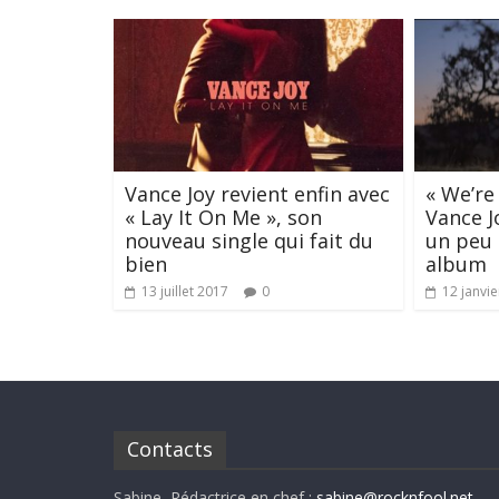
Vance Joy revient enfin avec
« We’re
« Lay It On Me », son
Vance J
nouveau single qui fait du
un peu 
bien
album
13 juillet 2017
0
12 janvi
Contacts
Sabine, Rédactrice en chef :
sabine@rocknfool.net