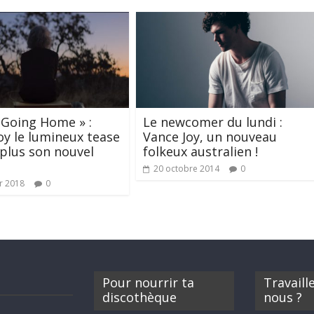
 Going Home » :
Le newcomer du lundi :
oy le lumineux tease
Vance Joy, un nouveau
plus son nouvel
folkeux australien !
20 octobre 2014
0
er 2018
0
Pour nourrir ta
Travaill
discothèque
nous ?