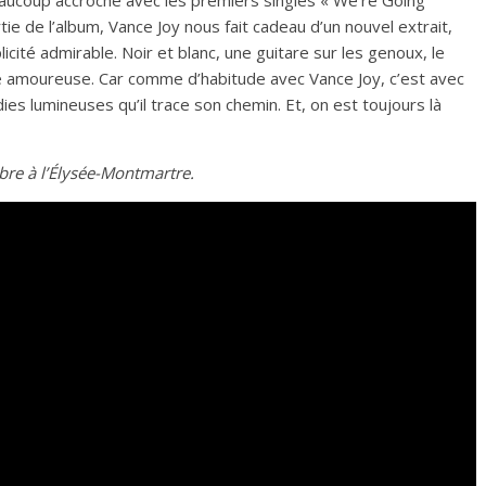
beaucoup accroché avec les premiers singles « We’re Going
ie de l’album, Vance Joy nous fait cadeau d’un nouvel extrait,
plicité admirable. Noir et blanc, une guitare sur les genoux, le
de amoureuse. Car comme d’habitude avec Vance Joy, c’est avec
s lumineuses qu’il trace son chemin. Et, on est toujours là
obre à l’Élysée-Montmartre.