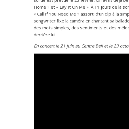
sortie est prévue le 23 février. On avait déjà 
Home » et « Lay It On Me ». À 11 jours de la sort
« Call If You Need Me » assorti d’un clip à la sim
songwriter fixe la caméra en chantant sa balla
des mots simples, des sentiments et des mélodie
derrière lui.
En concert le 21 juin au Centre Bell et le 29 oct