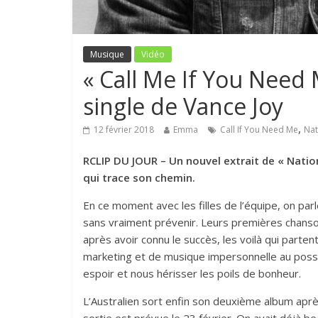
Musique
Vidéo
« Call Me If You Need
single de Vance Joy
,
12 février 2018
Emma
Call If You Need Me
Nat
RCLIP DU JOUR – Un nouvel extrait de « Natio
qui trace son chemin.
En ce moment avec les filles de l’équipe, on pa
sans vraiment prévenir. Leurs premières chanson
après avoir connu le succès, les voilà qui part
marketing et de musique impersonnelle au possi
espoir et nous hérisser les poils de bonheur.
L’Australien sort enfin son deuxième album apr