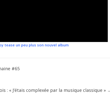
oy tease un peu plus son nouvel album
maine #65
ois : « J’étais complexée par la musique classique »