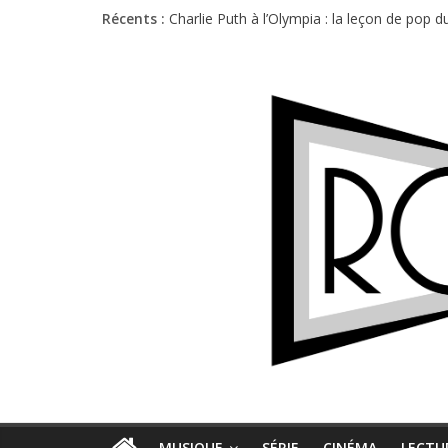
Récents :
Charlie Puth à l’Olympia : la leçon de pop 
Festival Triptyque : un nouveau festival d
Hellfest 2026 vendredi : température et é
Hellfest 2026 jeudi : impossible de choisir
Première édition du Midgard Festival : entr
MUSIQUE
SÉRIE
CINÉMA
LECTU