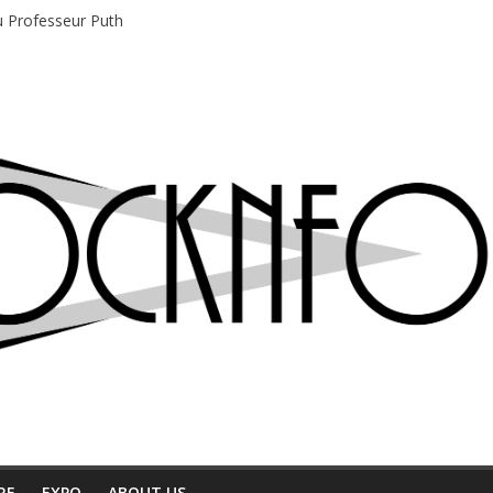
du Professeur Puth
e musique indépendant à Montréal
motions en hausse
 entre chaleur et bonne humeur
e bière, métal et tatouages
RE
EXPO
ABOUT US