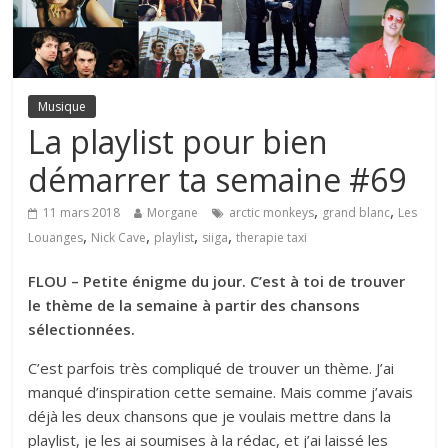
Musique
La playlist pour bien
démarrer ta semaine #69
,
,
11 mars 2018
Morgane
arctic monkeys
grand blanc
Les
,
,
,
,
Louanges
Nick Cave
playlist
siiga
therapie taxi
FLOU – Petite énigme du jour. C’est à toi de trouver
le thème de la semaine à partir des chansons
sélectionnées.
C’est parfois très compliqué de trouver un thème. J’ai
manqué d’inspiration cette semaine. Mais comme j’avais
déjà les deux chansons que je voulais mettre dans la
playlist, je les ai soumises à la rédac, et j’ai laissé les