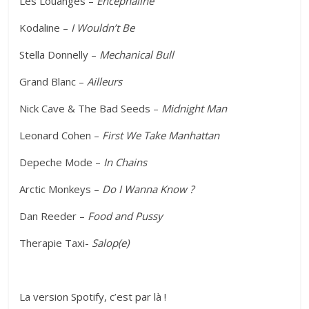
Les Louanges –
Encéphaline
Kodaline –
I Wouldn’t Be
Stella Donnelly –
Mechanical Bull
Grand Blanc –
Ailleurs
Nick Cave & The Bad Seeds –
Midnight Man
Leonard Cohen –
First We Take Manhattan
Depeche Mode –
In Chains
Arctic Monkeys –
Do I Wanna Know ?
Dan Reeder –
Food and Pussy
Therapie Taxi-
Salop(e)
La version Spotify, c’est par là !