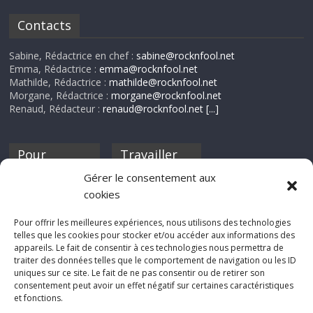
Contacts
Sabine, Rédactrice en chef :
sabine@rocknfool.net
Emma, Rédactrice :
emma@rocknfool.net
Mathilde, Rédactrice :
mathilde@rocknfool.net
Morgane, Rédactrice :
morgane@rocknfool.net
Renaud, Rédacteur :
renaud@rocknfool.net
[...]
Pour
Travailler
nourrir ta
pour nous ?
Gérer le consentement aux
discothèque
cookies
Si tu souhaites
contribuer à
Pour offrir les meilleures expériences, nous utilisons des technologies
Rocknfool, n'hésite
telles que les cookies pour stocker et/ou accéder aux informations des
pas à nous envoyer
appareils. Le fait de consentir à ces technologies nous permettra de
tes chroniques de
traiter des données telles que le comportement de navigation ou les ID
concerts, de films,
uniques sur ce site. Le fait de ne pas consentir ou de retirer son
séries ou des billets
consentement peut avoir un effet négatif sur certaines caractéristiques
d'humeur :
et fonctions.
sabine@rocknfool.