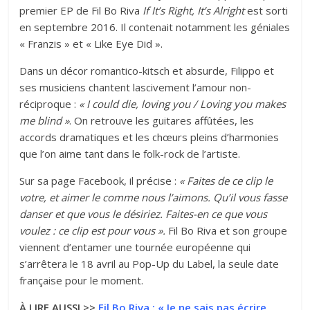
premier EP de Fil Bo Riva
If It’s Right, It’s Alright
est sorti
en septembre 2016. Il contenait notamment les géniales
« Franzis » et « Like Eye Did ».
Dans un décor romantico-kitsch et absurde, Filippo et
ses musiciens chantent lascivement l’amour non-
réciproque :
« I could die, loving you / Loving you makes
me blind »
. On retrouve les guitares affûtées, les
accords dramatiques et les chœurs pleins d’harmonies
que l’on aime tant dans le folk-rock de l’artiste.
Sur sa page Facebook, il précise :
« Faites de ce clip le
votre, et aimer le comme nous l’aimons. Qu’il vous fasse
danser et que vous le désiriez. Faites-en ce que vous
voulez : ce clip est pour vous ».
Fil Bo Riva et son groupe
viennent d’entamer une tournée européenne qui
s’arrêtera le 18 avril au Pop-Up du Label, la seule date
française pour le moment.
À LIRE AUSSI >>
Fil Bo Riva : « Je ne sais pas écrire