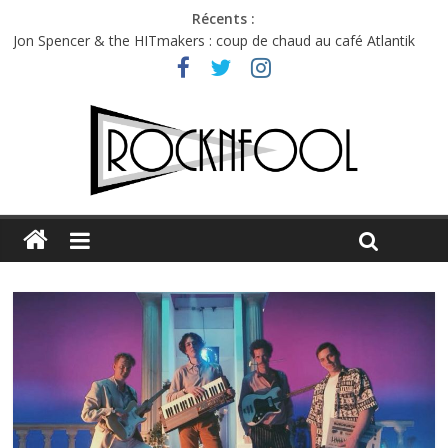
Récents :
Jon Spencer & the HITmakers : coup de chaud au café Atlantik
Hellfest 2026 vendredi : température et émotions en hausse
Hellfest 2026 jeudi : impossible de choisir entre chaleur et bonne
humeur
Première édition du Midgard Festival : entre bière, métal et
tatouages
Charlie Puth à l’Olympia : la leçon de pop du Professeur Puth