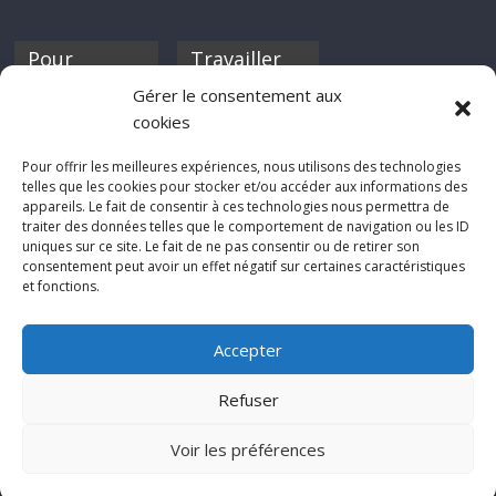
Pour
Travailler
nourrir ta
pour nous ?
Gérer le consentement aux
discothèque
cookies
Si tu souhaites
contribuer à
Pour offrir les meilleures expériences, nous utilisons des technologies
Rocknfool, n'hésite
telles que les cookies pour stocker et/ou accéder aux informations des
pas à nous envoyer
appareils. Le fait de consentir à ces technologies nous permettra de
tes chroniques de
traiter des données telles que le comportement de navigation ou les ID
concerts, de films,
uniques sur ce site. Le fait de ne pas consentir ou de retirer son
séries ou des billets
consentement peut avoir un effet négatif sur certaines caractéristiques
d'humeur :
et fonctions.
sabine@rocknfool.
net
Accepter
Refuser
Voir les préférences