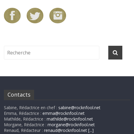
Contacts
Sabine, Rédactrice en chef :
sabine@rocknfool.net
Emma, Rédactrice :
emma@rocknfool.net
Mathilde, Rédactrice :
mathilde@rocknfool.net
Morgane, Rédactrice :
morgane@rocknfool.net
Renaud, Rédacteur :
renaud@rocknfool.net
[...]