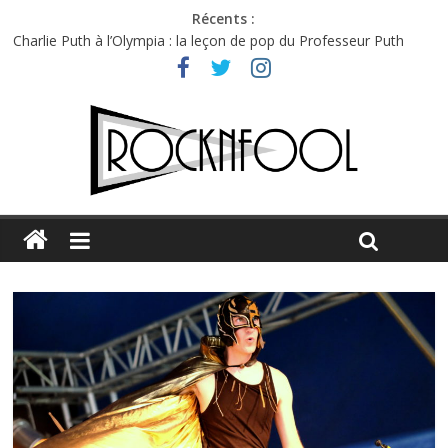
Récents :
Charlie Puth à l’Olympia : la leçon de pop du Professeur Puth
Festival Triptyque : un nouveau festival de musique indépendant
à Montréal
Hellfest 2026 vendredi : température et émotions en hausse
Hellfest 2026 jeudi : impossible de choisir entre chaleur et bonne
humeur
Première édition du Midgard Festival : entre bière, métal et
tatouages