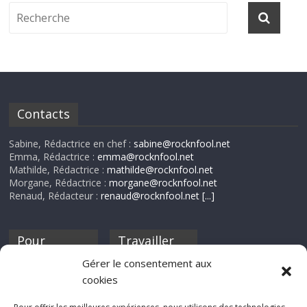
Contacts
Sabine, Rédactrice en chef :
sabine@rocknfool.net
Emma, Rédactrice :
emma@rocknfool.net
Mathilde, Rédactrice :
mathilde@rocknfool.net
Morgane, Rédactrice :
morgane@rocknfool.net
Renaud, Rédacteur :
renaud@rocknfool.net
[...]
Pour
Travailler
nourrir ta
pour nous ?
Gérer le consentement aux
discothèque
cookies
Si tu souhaites
contribuer à