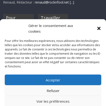
Renaud, Rédacteur :
renaud@rocknfool.net
[...]
Pour
Travailler
nourrir ta
pour nous ?
Gérer le consentement aux
discothèque
cookies
Si tu souhaites
contribuer à
Pour offrir les meilleures expériences, nous utilisons des technologies
Rocknfool, n'hésite
telles que les cookies pour stocker et/ou accéder aux informations des
pas à nous envoyer
appareils. Le fait de consentir à ces technologies nous permettra de
tes chroniques de
traiter des données telles que le comportement de navigation ou les ID
concerts, de films,
uniques sur ce site. Le fait de ne pas consentir ou de retirer son
séries ou des billets
consentement peut avoir un effet négatif sur certaines caractéristiques
d'humeur :
et fonctions.
sabine@rocknfool.
net
Accepter
Refuser
Voir les préférences