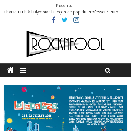
Récents :
Charlie Puth à l’Olympia : la leçon de pop du Professeur Puth
Festival Triptyque : un nouveau festival de musique indépendant
à Montréal
Hellfest 2026 vendredi : température et émotions en hausse
Hellfest 2026 jeudi : impossible de choisir entre chaleur et bonne
humeur
Première édition du Midgard Festival : entre bière, métal et
tatouages