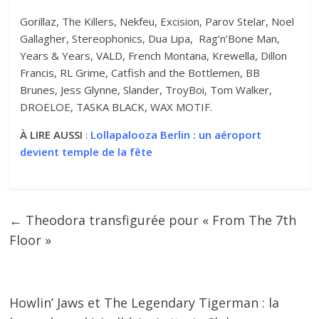
Gorillaz, The Killers, Nekfeu, Excision, Parov Stelar, Noel
Gallagher, Stereophonics, Dua Lipa, Rag’n’Bone Man,
Years & Years, VALD, French Montana, Krewella, Dillon
Francis, RL Grime, Catfish and the Bottlemen, BB
Brunes, Jess Glynne, Slander, TroyBoi, Tom Walker,
DROELOE, TASKA BLACK, WAX MOTIF.
À LIRE AUSSI
:
Lollapalooza Berlin : un aéroport
devient temple de la fête
←
Theodora transfigurée pour « From The 7th
Floor »
Howlin’ Jaws et The Legendary Tigerman : la