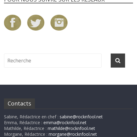
Contacts
Sabine, Rédactrice en chef :
sabine@rocknfool.net
Emma, Rédactrice :
emma@rocknfool.net
Mathilde, Rédactrice :
mathilde@rocknfool.net
Morgane, Rédactrice :
morgane@rocknfool.net