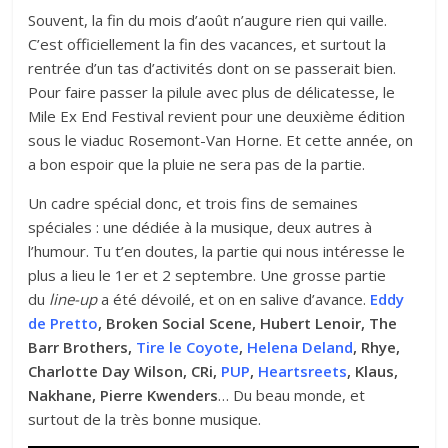
Souvent, la fin du mois d’août n’augure rien qui vaille.
C’est officiellement la fin des vacances, et surtout la
rentrée d’un tas d’activités dont on se passerait bien.
Pour faire passer la pilule avec plus de délicatesse, le
Mile Ex End Festival revient pour une deuxième édition
sous le viaduc Rosemont-Van Horne. Et cette année, on
a bon espoir que la pluie ne sera pas de la partie.
Un cadre spécial donc, et trois fins de semaines
spéciales : une dédiée à la musique, deux autres à
l’humour. Tu t’en doutes, la partie qui nous intéresse le
plus a lieu le 1er et 2 septembre. Une grosse partie
du
line-up
a été dévoilé, et on en salive d’avance.
Eddy
de Pretto
, Broken Social Scene, Hubert Lenoir, The
Barr Brothers,
Tire le Coyote
,
Helena Deland
, Rhye,
Charlotte Day Wilson, CRi,
PUP
,
Heartsreets
, Klaus,
Nakhane, Pierre Kwenders
… Du beau monde, et
surtout de la très bonne musique.