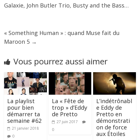
Galaxie, John Butler Trio, Busty and the Bass…
« Something Human » : quand Muse fait du
Maroon 5
→
Vous pourrez aussi aimer
La playlist
La « Fête de
L’indétrônabl
pour bien
trop » d’Eddy
e Eddy de
démarrer ta
de Pretto
Pretto en
semaine #62
démonstrati
27 juin 2017
on de force
21 janvier 2018
0
aux Étoiles
0