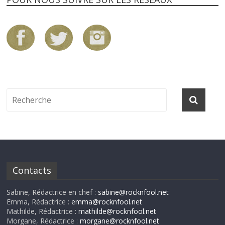
Contacts
Sabine, Rédactrice en chef :
sabine@rocknfool.net
Emma, Rédactrice :
emma@rocknfool.net
Mathilde, Rédactrice :
mathilde@rocknfool.net
Morgane, Rédactrice :
morgane@rocknfool.net