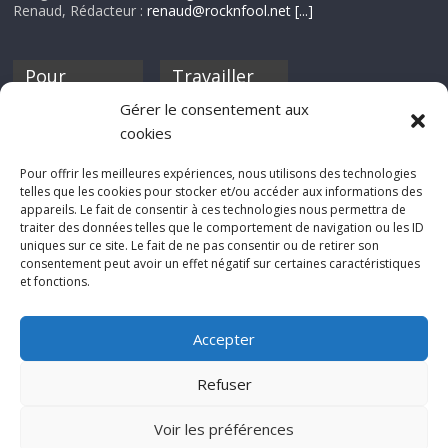
Renaud, Rédacteur :
renaud@rocknfool.net
[...]
Pour
Travailler
nourrir ta
pour nous ?
Gérer le consentement aux
discothèque
cookies
Si tu souhaites
contribuer à
Pour offrir les meilleures expériences, nous utilisons des technologies
Rocknfool, n'hésite
telles que les cookies pour stocker et/ou accéder aux informations des
pas à nous envoyer
appareils. Le fait de consentir à ces technologies nous permettra de
tes chroniques de
traiter des données telles que le comportement de navigation ou les ID
concerts, de films,
uniques sur ce site. Le fait de ne pas consentir ou de retirer son
séries ou des billets
consentement peut avoir un effet négatif sur certaines caractéristiques
d'humeur :
et fonctions.
sabine@rocknfool.
net
Accepter
Refuser
Voir les préférences