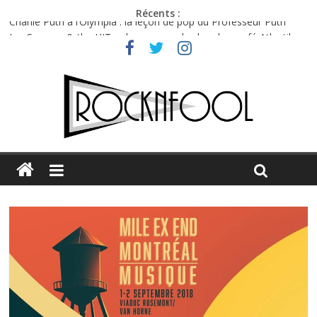
Récents :
Charlie Puth à l’Olympia : la leçon de pop du Professeur Puth
Jon Spencer & the HITmakers : coup de chaud au café Atlantik
Hellfest 2026 vendredi : température et émotions en hausse
Hellfest 2026 jeudi : impossible de choisir entre chaleur et bonne
humeur
Première édition du Midgard Festival : entre bière, métal et
tatouages