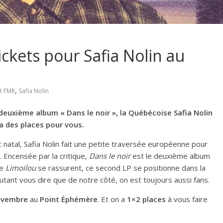
ckets pour Safia Nolin au
,
t FMR
Safia Nolin
deuxième album « Dans le noir », la Québécoise Safia Nolin
a des places pour vous.
 natal, Safia Nolin fait une petite traversée européenne pour
 Encensée par la critique,
Dans le noir
est le deuxième album
de
Limoilou
se rassurent, ce second LP se positionne dans la
utant vous dire que de notre côté, on est toujours aussi fans.
novembre
au
Point Éphémère
. Et on a
1×2 places
à vous faire
.