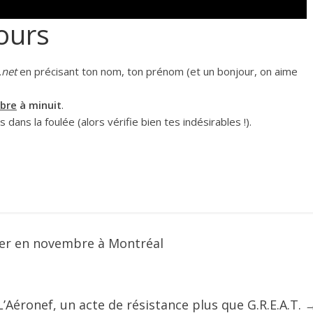
ours
.net
en précisant ton nom, ton prénom (et un bonjour, on aime
bre
à minuit
.
dans la foulée (alors vérifie bien tes indésirables !).
er en novembre à Montréal
’Aéronef, un acte de résistance plus que G.R.E.A.T.