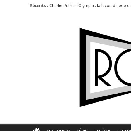
Récents :
Charlie Puth à l’Olympia : la leçon de pop 
Festival Triptyque : un nouveau festival d
Hellfest 2026 vendredi : température et é
Hellfest 2026 jeudi : impossible de choisir
Première édition du Midgard Festival : entr
MUSIQUE
SÉRIE
CINÉMA
LECTU