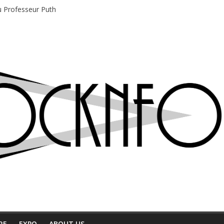
du Professeur Puth
e musique indépendant à Montréal
motions en hausse
 entre chaleur et bonne humeur
e bière, métal et tatouages
RE
EXPO
ABOUT US