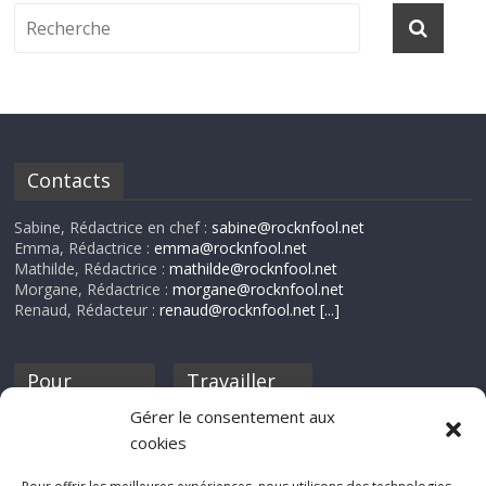
Contacts
Sabine, Rédactrice en chef :
sabine@rocknfool.net
Emma, Rédactrice :
emma@rocknfool.net
Mathilde, Rédactrice :
mathilde@rocknfool.net
Morgane, Rédactrice :
morgane@rocknfool.net
Renaud, Rédacteur :
renaud@rocknfool.net
[...]
Pour
Travailler
nourrir ta
pour nous ?
Gérer le consentement aux
discothèque
cookies
Si tu souhaites
contribuer à