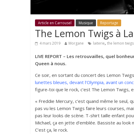
Article en Carrousel
Musique
Reportage
The Lemon Twigs à La La
,
4 mars 2019
Morgane
laiterie
the lemon twigs
LIVE REPORT – Les retrouvailles, quel bonheu
Queen à nous.
Ce soir, en sortant du concert des Lemon Twigs, 
lunettes bleues, devant l’Olympia, avant un conc
figure-toi que le rock, c’est The Lemon Twigs, et
« Freddie Mercury, c’est quand même le seul, quand
pas vu les Lemon Twigs faire leurs courses, mai
pas leur looks de scène. T-shirt taille enfant po
Michael, ça en jette d’emblée. Bassiste au look n
C’est ça, le rock.