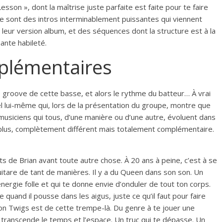
esson », dont la maîtrise juste parfaite est faite pour te faire
 ce sont des intros interminablement puissantes qui viennent
e leur version album, et des séquences dont la structure est à la
ante habileté.
plémentaires
e groove de cette basse, et alors le rythme du batteur… À vrai
el lui-même qui, lors de la présentation du groupe, montre que
musiciens qui tous, d’une manière ou d’une autre, évoluent dans
n plus, complètement différent mais totalement complémentaire.
ts de Brian avant toute autre chose. À 20 ans à peine, c’est à se
itare de tant de manières. Il y a du Queen dans son son. Un
énergie folle et qui te donne envie d’onduler de tout ton corps.
 quand il pousse dans les aigus, juste ce qu’il faut pour faire
Lemon Twigs est de cette trempe-là. Du genre à te jouer une
transcende le temps et l’espace. Un truc qui te dépasse. Un