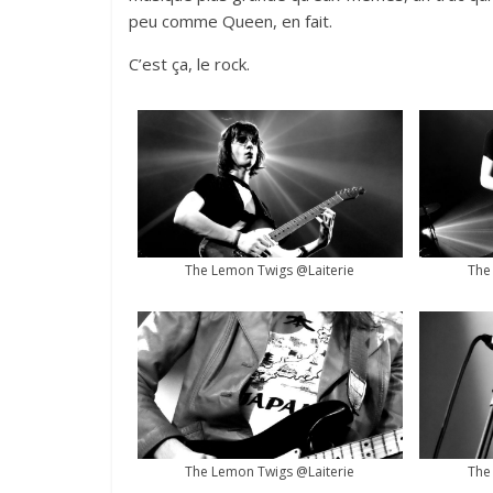
peu comme Queen, en fait.
C’est ça, le rock.
The Lemon Twigs @Laiterie
The
The Lemon Twigs @Laiterie
The