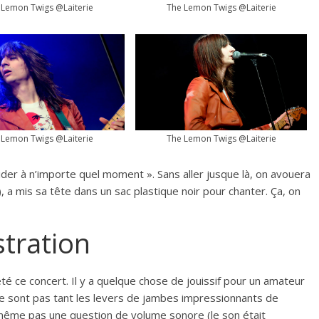
 Lemon Twigs @Laiterie
The Lemon Twigs @Laiterie
 Lemon Twigs @Laiterie
The Lemon Twigs @Laiterie
cider à n’importe quel moment ». Sans aller jusque là, on avouera
), a mis sa tête dans un sac plastique noir pour chanter. Ça, on
tration
été ce concert. Il y a quelque chose de jouissif pour un amateur
e sont pas tant les levers de jambes impressionnants de
t même pas une question de volume sonore (le son était