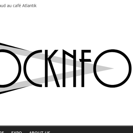
ud au café Atlantik
motions en hausse
 entre chaleur et bonne humeur
e bière, métal et tatouages
du Professeur Puth
RE
EXPO
ABOUT US