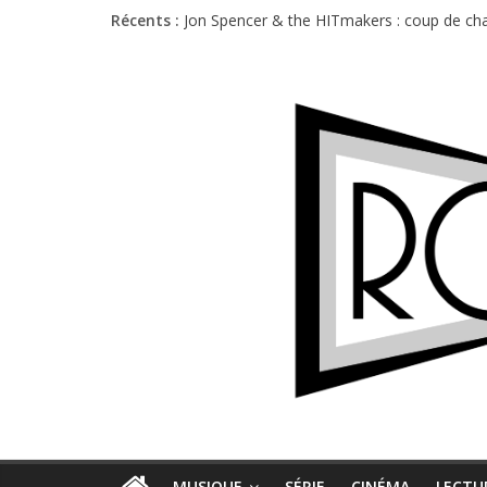
Récents :
Jon Spencer & the HITmakers : coup de cha
Hellfest 2026 vendredi : température et é
Hellfest 2026 jeudi : impossible de choisir
Première édition du Midgard Festival : entr
Charlie Puth à l’Olympia : la leçon de pop 
MUSIQUE
SÉRIE
CINÉMA
LECTU