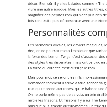
décor. Bien sûr, il y a les balades comme « The L
vivre une autre époque. Mais les autres titres,
magnifier des pépites rock qui n’ont plus rien d
fois construite puis déconstruite avec une étonn
Personnalités com
Les harmonies vocales, les claviers magiques, l
dire, on ne pourrait mieux l’expliquer que Micha
la force des Lemon Twigs, c’est d’associer des 
des styles très disparates, mais ont ce truc e
La force du collectif, c’est aussi ça le rock.
Mais pour moi, ce seront les riffs impressionnan
demander comment il arrive à faire sonner sa gu
truc qui te prend aux tripes, qui te balance une 
On ne parle même pas de sa voix, un brin éraillée
naître les frissons. Et frissons il y a eu. The 
musique plus grande qu’eux-mêmes, un truc qui 