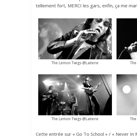
tellement fort, MERCI les gars, enfin, ça me man
The Lemon Twigs @Laiterie
The
The Lemon Twigs @Laiterie
The
Cette entrée sur « Go To School » / « Never In My