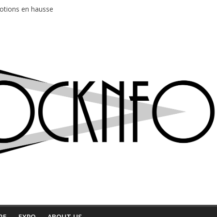
ud au café Atlantik
motions en hausse
 entre chaleur et bonne humeur
e bière, métal et tatouages
du Professeur Puth
RE
EXPO
ABOUT US