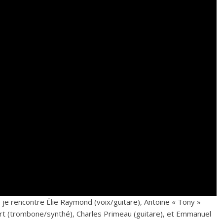
je rencontre Élie Raymond (voix/guitare), Antoine « Tony »
 (trombone/synthé), Charles Primeau (guitare), et Emmanuel