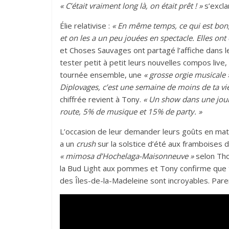
« C’était vraiment long là, on était prêt ! »
s’excl
Élie relativise :
« En même temps, ce qui est bon,
et on les a un peu jouées en spectacle. Elles ont
et Choses Sauvages ont partagé l’affiche dans l
tester petit à petit leurs nouvelles compos live,
tournée ensemble, une
« grosse orgie musicale 
Diplovages, c’est une semaine de moins de ta vie.
chiffrée revient à Tony.
« Un show dans une jour
route, 5% de musique et 15% de party. »
L’occasion de leur demander leurs goûts en mati
a un
crush
sur la solstice d’été aux framboises du
« mimosa d’Hochelaga-Maisonneuve »
selon Th
la Bud Light aux pommes et Tony confirme que t
des Îles-de-la-Madeleine sont incroyables. Pare