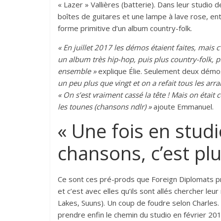
« Lazer » Vallières (batterie). Dans leur studio
boîtes de guitares et une lampe à lave rose, en
forme primitive d’un album country-folk.
« En juillet 2017 les démos étaient faites, mais c’
un album très hip-hop, puis plus country-folk, 
ensemble »
explique Élie. Seulement deux démos
un peu plus que vingt et on a refait tous les a
« On s’est vraiment cassé la tête ! Mais on était
les tounes (chansons ndlr) »
ajoute Emmanuel.
« Une fois en stud
chansons, c’est plus
Ce sont ces pré-prods que Foreign Diplomats pr
et c’est avec elles qu’ils sont allés chercher le
Lakes, Suuns). Un coup de foudre selon Charles. I
prendre enfin le chemin du studio en février 20