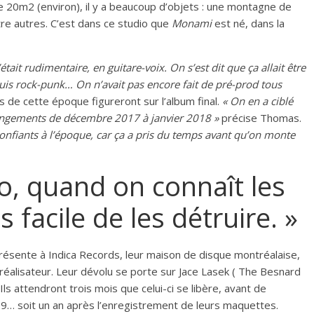
 de 20m2 (environ), il y a beaucoup d’objets : une montagne de
tre autres. C’est dans ce studio que
Monami
est né, dans la
était rudimentaire, en guitare-voix. On s’est dit que ça allait être
puis rock-punk… On n’avait pas encore fait de pré-prod tous
 de cette époque figureront sur l’album final.
« On en a ciblé
rrangements de décembre 2017 à janvier 2018 »
précise Thomas.
 confiants à l’époque, car ça a pris du temps avant qu’on monte
io, quand on connaît les
 facile de les détruire. »
ésente à Indica Records, leur maison de disque montréalaise,
ur réalisateur. Leur dévolu se porte sur Jace Lasek ( The Besnard
ls attendront trois mois que celui-ci se libère, avant de
19… soit un an après l’enregistrement de leurs maquettes.