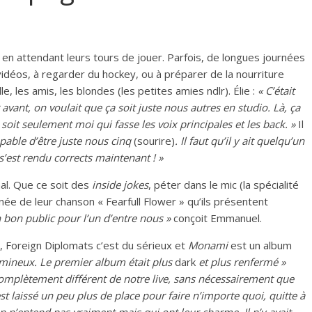
, en attendant leurs tours de jouer. Parfois, de longues journées
 vidéos, à regarder du hockey, ou à préparer de la nourriture
lle, les amis, les blondes (les petites amies ndlr). Élie :
« C’était
vant, on voulait que ça soit juste nous autres en studio. Là, ça
soit seulement moi qui fasse les voix principales et les back. »
Il
capable d’être juste nous cinq
(sourire)
. Il faut qu’il y ait quelqu’un
’est rendu corrects maintenant ! »
 mal. Que ce soit des
inside jokes
, péter dans le mic (la spécialité
ée de leur chanson « Fearfull Flower » qu’ils présentent
 bon public pour l’un d’entre nous »
conçoit Emmanuel.
, Foreign Diplomats c’est du sérieux et
Monami
est un album
lumineux. Le premier album était plus
dark
et plus renfermé »
complètement différent de notre live, sans nécessairement que
st laissé un peu plus de place pour faire n’importe quoi, quitte à