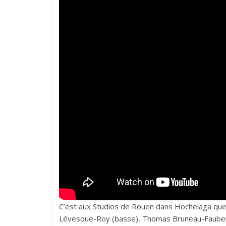
C’est aux Studios de Rouen dans Hochelaga que 
Lévesque-Roy (basse), Thomas Bruneau-Faubert