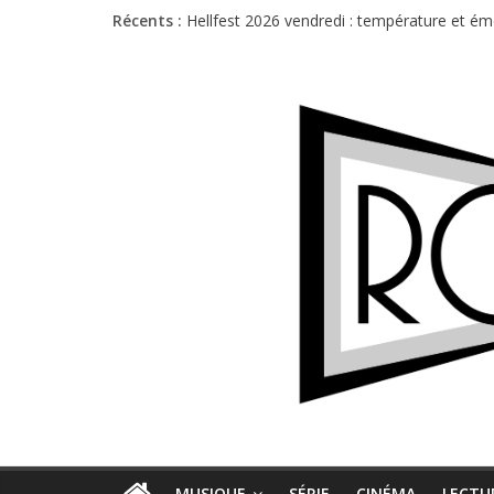
Jon Spencer & the HITmakers : coup de cha
Récents :
Hellfest 2026 vendredi : température et é
Hellfest 2026 jeudi : impossible de choisir
Première édition du Midgard Festival : entr
Charlie Puth à l’Olympia : la leçon de pop 
MUSIQUE
SÉRIE
CINÉMA
LECTU