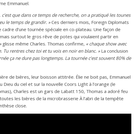
ame Emmanuel.
 c’est que dans ce temps de recherche, on a pratiqué les tounes
 eu le temps de grandir. »
Ces derniers mois, Foreign Diplomats
e cadre d’une tournée spéciale en co-plateau. Une façon de
 mais surtout le gros rêve de potes qui voulaient partir en
»
glisse même Charles. Thomas confirme,
« chaque show avec
 Tu rentres chez toi et tu vois en noir en blanc. »
La conclusion
née ça ne dure pas longtemps. La tournée c’est souvent 80% de
ère de bières, leur boisson attitrée. Élie ne boit pas, Emmanuel
 Dieu du ciel et sur la nouvelle Coors Light à l’orange (le
omas), Charles est un gars de Labatt 150, Thomas a adoré feu
outes les bières de la microbrasserie
À l’abri de la tempête
nthèse close.