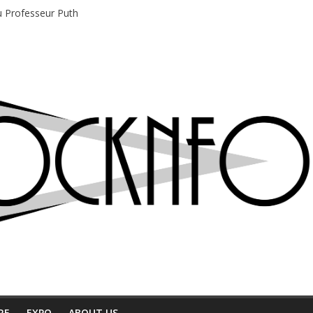
du Professeur Puth
e musique indépendant à Montréal
motions en hausse
 entre chaleur et bonne humeur
e bière, métal et tatouages
RE
EXPO
ABOUT US