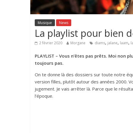
Musique
News
La playlist pour bien
,
,
,
2 février 2020
Morgane
diams
jalane
laam
l
PLAYLIST – Vous n’êtes pas prêts. Moi non plus,
toujours pas.
On te donne là des dossiers sur toute notre équ
version filles, plutôt autour des années 2000. Vo
jugement. Je vais arrêter là. Parce que le résult
l’époque.