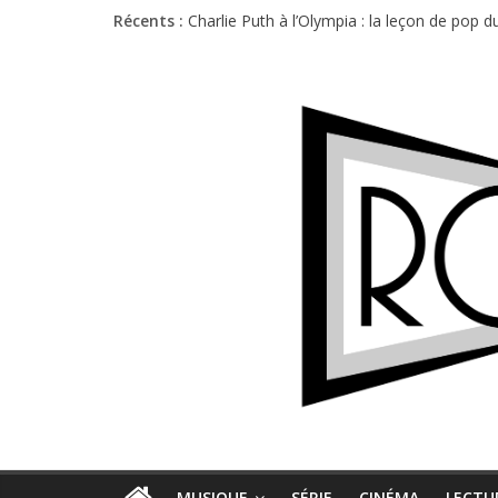
Récents :
Charlie Puth à l’Olympia : la leçon de pop 
Festival Triptyque : un nouveau festival d
Hellfest 2026 vendredi : température et é
Hellfest 2026 jeudi : impossible de choisir
Première édition du Midgard Festival : entr
MUSIQUE
SÉRIE
CINÉMA
LECTU