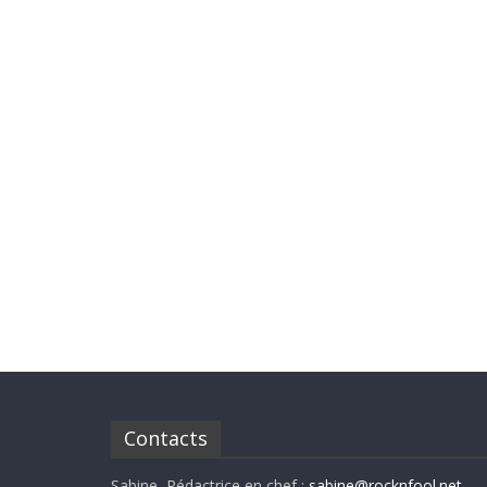
Contacts
Sabine, Rédactrice en chef :
sabine@rocknfool.net