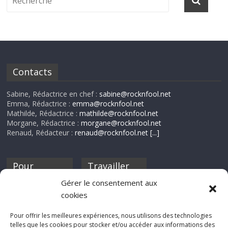
Contacts
Sabine, Rédactrice en chef :
sabine@rocknfool.net
Emma, Rédactrice :
emma@rocknfool.net
Mathilde, Rédactrice :
mathilde@rocknfool.net
Morgane, Rédactrice :
morgane@rocknfool.net
Renaud, Rédacteur :
renaud@rocknfool.net
[...]
Pour
Travailler
nourrir ta
pour nous ?
Gérer le consentement aux
discothèque
cookies
Si tu souhaites
contribuer à
Pour offrir les meilleures expériences, nous utilisons des technologies
Rocknfool, n'hésite
telles que les cookies pour stocker et/ou accéder aux informations des
pas à nous envoyer