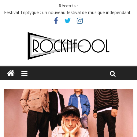
Récents :
Festival Triptyque : un nouveau festival de musique indépendant
à Montréal
Hellfest 2026 vendredi : température et émotions en hausse
Hellfest 2026 jeudi : impossible de choisir entre chaleur et bonne
humeur
Première édition du Midgard Festival : entre bière, métal et
tatouages
Charlie Puth à l’Olympia : la leçon de pop du Professeur Puth