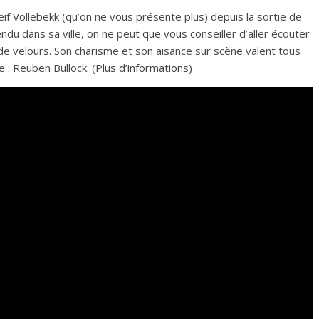
if Vollebekk (qu’on ne vous présente plus) depuis la sortie de
ndu dans sa ville, on ne peut que vous conseiller d’aller écouter
x de velours. Son charisme et son aisance sur scène valent tous
e : Reuben Bullock. (
Plus d’informations
)