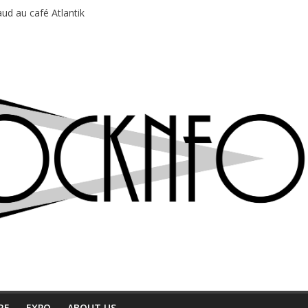
du Professeur Puth
ud au café Atlantik
motions en hausse
 entre chaleur et bonne humeur
e bière, métal et tatouages
RE
EXPO
ABOUT US