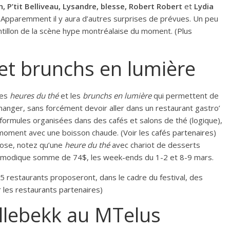
n, P’tit Belliveau, Lysandre, blesse, Robert Robert
et
Lydia
 Apparemment il y aura d’autres surprises de prévues. Un peu
ntillon de la scène hype montréalaise du moment. (
Plus
et brunchs en lumière
les
heures du thé
et les
brunchs en lumière
qui permettent de
manger, sans forcément devoir aller dans un restaurant gastro’
formules organisées dans des cafés et salons de thé (logique),
u moment avec une boisson chaude. (
Voir les cafés partenaires
)
iose, notez qu’une
heure du thé
avec chariot de desserts
la modique somme de 74$, les week-ends du 1-2 et 8-9 mars.
25 restaurants proposeront, dans le cadre du festival, des
r les restaurants partenaires
)
ollebekk au MTelus