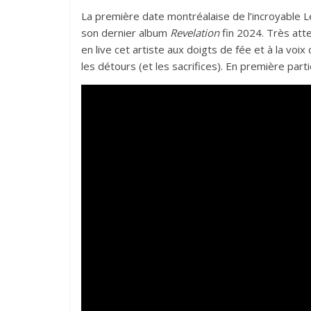
La première date montréalaise de l’incroyable Le
son dernier album
Revelation
fin 2024. Très atte
en live cet artiste aux doigts de fée et à la voi
les détours (et les sacrifices). En première parti