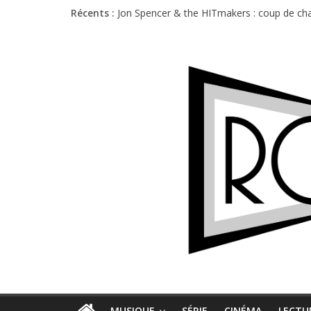
Charlie Puth à l’Olympia : la leçon de pop 
Récents :
Jon Spencer & the HITmakers : coup de cha
Hellfest 2026 vendredi : température et é
Hellfest 2026 jeudi : impossible de choisir
Première édition du Midgard Festival : entr
MUSIQUE
SÉRIE
CINÉMA
LECTU