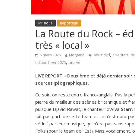
Musique
Reportage
La Route du Rock – édi
très « local »
,
,
5 mars 2025
Morgane
adult dvd
alva starr
br
,
édition hiver 2025
sinaive
LIVE REPORT – Deuxième et déjà dernier soir 
sources géographiques.
Ce soir, on reste entre franco-anglais. Pas la pei
pierre du meilleur des scènes britannique et fra
puisque Djavid Rawat, le chanteur d’
Alva Starr
,
fait pas parti de cette team et ce n’est donc pa
séduit par leur musique, qui n’est pas sans rapp
Folks (pour la team de l’Est). Mais vocalement,