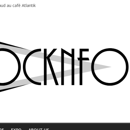
ud au café Atlantik
motions en hausse
 entre chaleur et bonne humeur
e bière, métal et tatouages
du Professeur Puth
RE
EXPO
ABOUT US