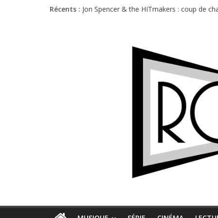
Récents :
Jon Spencer & the HITmakers : coup de cha
Hellfest 2026 vendredi : température et é
Hellfest 2026 jeudi : impossible de choisir
Première édition du Midgard Festival : entr
Charlie Puth à l’Olympia : la leçon de pop 
MUSIQUE
SÉRIE
CINÉMA
LECTU