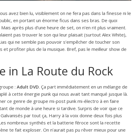
ous avez bien lu, visiblement on ne fera pas dans la finesse ni le
le public, en portant un énorme ficus dans ses bras. De quoi
 Mais après plus d’une heure de set, on n’en rit plus vraiment.
aient pas trouver le son qui leur plaisait (surtout Alex White),
 Lias qui ne semble pas pouvoir s’empêcher de toucher son
s et profiter plus de la musique. Bref, pas le meilleur show de
e in La Route du Rock
groupe :
Adult DVD
. Ça part immédiatement en un mélange de
plé à cette énergie punk qui nous avait tant manqué jusque là.
er ce genre de groupe mi-post punk mi-électro à en faire
utant de monde à une heure si tardive. Surpris de voir que ce
. Galvanisés par tout ça, Harry à la voix donne deux fois plus
Les nombreux synthés et la batterie féroce sont la recette
cène te fait exploser. On n’aurait pas pu rêver mieux pour une