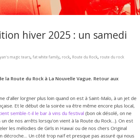
tion hiver 2025 : un samedi
,
,
,
,
yan's magic tears
fat white family
rock
Route du Rock
route du rock
de la Route du Rock à La Nouvelle Vague. Retour aux
ne d’aller lorgner plus loin quand on est à Saint-Malo, à un jet de
nçaise. Et le début de la soirée va être même encore plus local,
tient semble-t-il le bar à vins du festival
(bon ok désolé, on ne
s un de nos arrêts lorsqu’on vient à la Route du Rock…). On est
eler les mélodies de Girls in Hawaï ou de nos chers Original
 on décroche… Un côté trop naïf et presque pas assuré qui nous