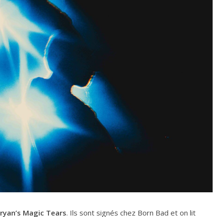
ryan’s Magic Tears
. Ils sont signés chez Born Bad et on lit