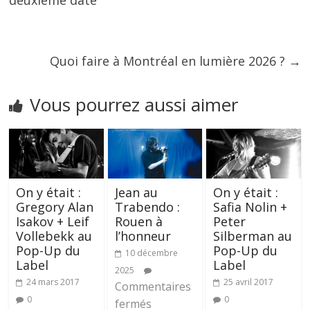
deuxième date
Quoi faire à Montréal en lumière 2026 ?
→
Vous pourrez aussi aimer
On y était :
Jean au
On y était :
Gregory Alan
Trabendo :
Safia Nolin +
Isakov + Leif
Rouen à
Peter
Vollebekk au
l’honneur
Silberman au
Pop-Up du
Pop-Up du
10 décembre
Label
Label
2025
24 mars 2017
25 avril 2017
Commentaires
0
0
fermés