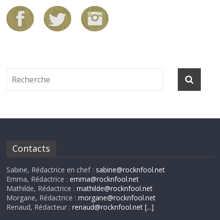
Contacts
Sabine, Rédactrice en chef :
sabine@rocknfool.net
Emma, Rédactrice :
emma@rocknfool.net
Mathilde, Rédactrice :
mathilde@rocknfool.net
Morgane, Rédactrice :
morgane@rocknfool.net
Renaud, Rédacteur :
renaud@rocknfool.net
[...]