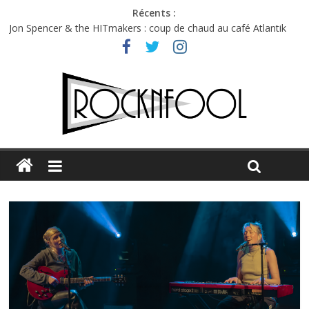
Récents :
Jon Spencer & the HITmakers : coup de chaud au café Atlantik
Hellfest 2026 vendredi : température et émotions en hausse
Hellfest 2026 jeudi : impossible de choisir entre chaleur et bonne
humeur
Première édition du Midgard Festival : entre bière, métal et
tatouages
Charlie Puth à l’Olympia : la leçon de pop du Professeur Puth