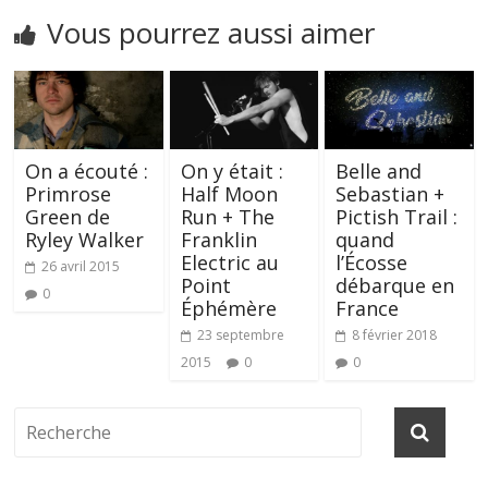
Vous pourrez aussi aimer
On a écouté :
On y était :
Belle and
Primrose
Half Moon
Sebastian +
Green de
Run + The
Pictish Trail :
Ryley Walker
Franklin
quand
Electric au
l’Écosse
26 avril 2015
Point
débarque en
0
Éphémère
France
23 septembre
8 février 2018
2015
0
0