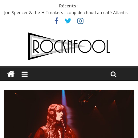
Récents :
Jon Spencer & the HITmakers : coup de chaud au café Atlantik
Hellfest 2026 vendredi : température et émotions en hausse
Hellfest 2026 jeudi : impossible de choisir entre chaleur et bonne
humeur
Première édition du Midgard Festival : entre bière, métal et
tatouages
Charlie Puth à l’Olympia : la leçon de pop du Professeur Puth