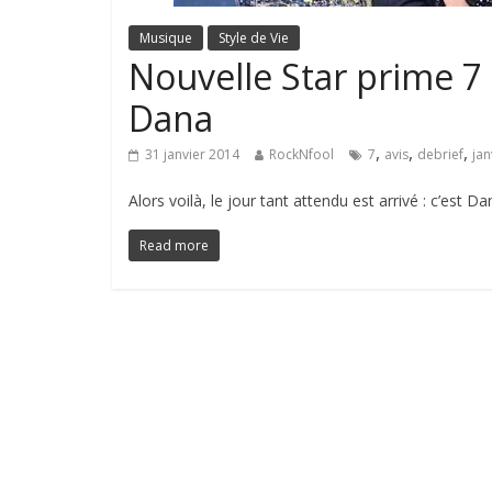
Musique
Style de Vie
Nouvelle Star prime 7 :
Dana
,
,
,
31 janvier 2014
RockNfool
7
avis
debrief
jan
Alors voilà, le jour tant attendu est arrivé : c’est Da
Read more