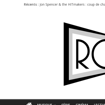
Récents :
Jon Spencer & the HITmakers : coup de cha
Hellfest 2026 vendredi : température et é
Hellfest 2026 jeudi : impossible de choisir
Première édition du Midgard Festival : entr
Charlie Puth à l’Olympia : la leçon de pop 
MUSIQUE
SÉRIE
CINÉMA
LECTU