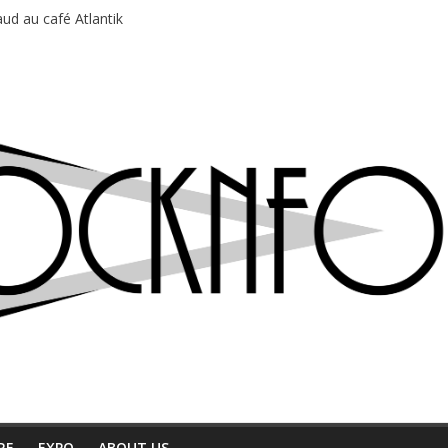
ud au café Atlantik
motions en hausse
 entre chaleur et bonne humeur
e bière, métal et tatouages
du Professeur Puth
RE
EXPO
ABOUT US