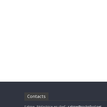
Contacts
Sabine, Rédactrice en chef :
sabine@rocknfool.net