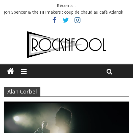
Récents :
Jon Spencer & the HITmakers : coup de chaud au café Atlantik
Hellfest 2026 vendredi : température et émotions en hausse
Hellfest 2026 jeudi : impossible de choisir entre chaleur et bonne
humeur
Première édition du Midgard Festival : entre bière, métal et
tatouages
Charlie Puth à l’Olympia : la leçon de pop du Professeur Puth
Alan Corbel