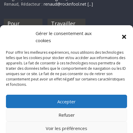
Renaud, Rédacteur :
renaud@rocknfool.net
[...]
Pour
Travailler
nourrir ta
pour nous ?
Gérer le consentement aux
discothèque
cookies
Si tu souhaites
contribuer à
Pour offrir les meilleures expériences, nous utilisons des technologies
Rocknfool, n'hésite
telles que les cookies pour stocker et/ou accéder aux informations des
pas à nous envoyer
appareils. Le fait de consentir à ces technologies nous permettra de
tes chroniques de
traiter des données telles que le comportement de navigation ou les ID
concerts, de films,
uniques sur ce site. Le fait de ne pas consentir ou de retirer son
séries ou des billets
consentement peut avoir un effet négatif sur certaines caractéristiques
d'humeur :
et fonctions.
sabine@rocknfool.
net
Accepter
Refuser
Voir les préférences