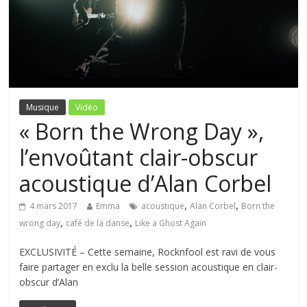
Musique
Vidéo
« Born the Wrong Day »,
l’envoûtant clair-obscur
acoustique d’Alan Corbel
,
,
4 mars 2017
Emma
acoustique
Alan Corbel
Born the
,
,
wrong day
café de la danse
Like a Ghost Again
EXCLUSIVITÉ – Cette semaine, Rocknfool est ravi de vous
faire partager en exclu la belle session acoustique en clair-
obscur d’Alan