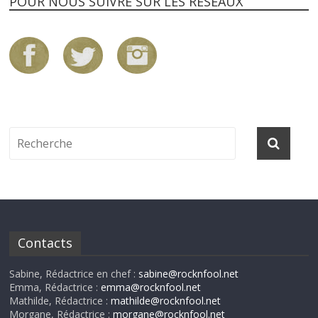
POUR NOUS SUIVRE SUR LES RÉSEAUX
Contacts
Sabine, Rédactrice en chef :
sabine@rocknfool.net
Emma, Rédactrice :
emma@rocknfool.net
Mathilde, Rédactrice :
mathilde@rocknfool.net
Morgane, Rédactrice :
morgane@rocknfool.net