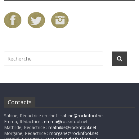
Contacts
Sabine, Rédactrice en chef :
sabine@rocknfool.net
Emma, Rédactrice :
emma@rocknfool.net
Mathilde, Rédactrice :
mathilde@rocknfool.net
Morgane, Rédactrice :
morgane@rocknfool.net