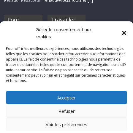
Renaud, Rédacteur :
renaud@rocknfool.net
[...]
Pour
Travailler
nourrir ta
pour nous ?
Gérer le consentement aux
discothèque
cookies
Si tu souhaites
contribuer à
Pour offrir les meilleures expériences, nous utilisons des technologies
Rocknfool, n'hésite
telles que les cookies pour stocker et/ou accéder aux informations des
pas à nous envoyer
appareils. Le fait de consentir à ces technologies nous permettra de
tes chroniques de
traiter des données telles que le comportement de navigation ou les ID
concerts, de films,
uniques sur ce site. Le fait de ne pas consentir ou de retirer son
séries ou des billets
consentement peut avoir un effet négatif sur certaines caractéristiques
d'humeur :
et fonctions.
sabine@rocknfool.
net
Accepter
Refuser
Voir les préférences