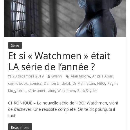
Série
Et si « Watchmen » était
LA série de l’année ?
,
,
20 décembre 2019
Swann
Alan Moore
Angela Abar
,
,
,
,
,
comic book
comics
Damon Lindelof
Dr Manhattan
HBO
Regina
,
,
,
,
King
série
série américaine
Watchmen
Zack Snyder
CHRONIQUE – La nouvelle série de HBO, Watchmen, vient
de s’achever. Une réussite complète. On te dit pourquoi il
faut
Read more