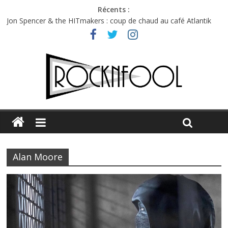
Récents :
Jon Spencer & the HITmakers : coup de chaud au café Atlantik
Hellfest 2026 vendredi : température et émotions en hausse
Hellfest 2026 jeudi : impossible de choisir entre chaleur et bonne
humeur
Première édition du Midgard Festival : entre bière, métal et
tatouages
Charlie Puth à l’Olympia : la leçon de pop du Professeur Puth
Alan Moore