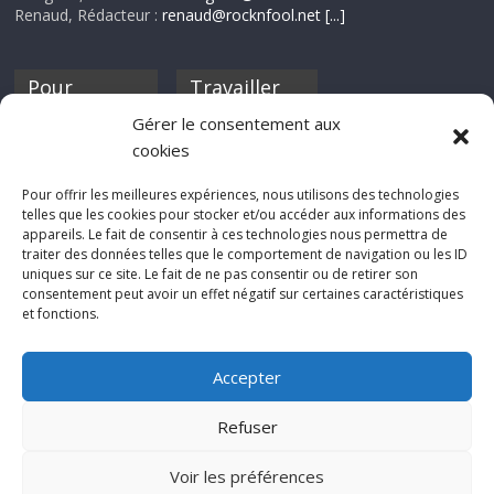
Renaud, Rédacteur :
renaud@rocknfool.net
[...]
Pour
Travailler
nourrir ta
pour nous ?
Gérer le consentement aux
discothèque
cookies
Si tu souhaites
contribuer à
Pour offrir les meilleures expériences, nous utilisons des technologies
Rocknfool, n'hésite
telles que les cookies pour stocker et/ou accéder aux informations des
pas à nous envoyer
appareils. Le fait de consentir à ces technologies nous permettra de
tes chroniques de
traiter des données telles que le comportement de navigation ou les ID
concerts, de films,
uniques sur ce site. Le fait de ne pas consentir ou de retirer son
séries ou des billets
consentement peut avoir un effet négatif sur certaines caractéristiques
d'humeur :
et fonctions.
sabine@rocknfool.
net
Accepter
Refuser
Voir les préférences