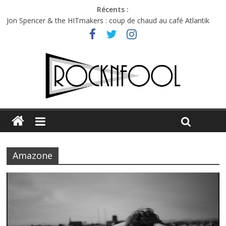
Récents :
Jon Spencer & the HITmakers : coup de chaud au café Atlantik
Hellfest 2026 vendredi : température et émotions en hausse
Hellfest 2026 jeudi : impossible de choisir entre chaleur et bonne
humeur
Première édition du Midgard Festival : entre bière, métal et
tatouages
Charlie Puth à l’Olympia : la leçon de pop du Professeur Puth
Amazone