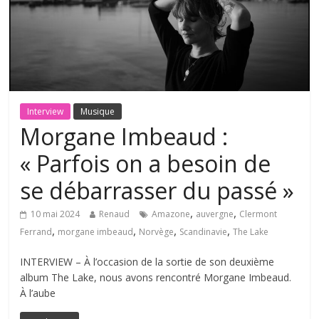
Interview
Musique
Morgane Imbeaud :
« Parfois on a besoin de
se débarrasser du passé »
,
,
10 mai 2024
Renaud
Amazone
auvergne
Clermont
,
,
,
,
Ferrand
morgane imbeaud
Norvège
Scandinavie
The Lake
INTERVIEW – À l’occasion de la sortie de son deuxième
album The Lake, nous avons rencontré Morgane Imbeaud.
À l’aube