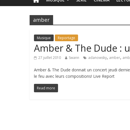
amber
Musique
Reportage
Amber & The Dude : un
,
,
27 juillet 2010
Swann
adanowsky
amber
ambe
Amber & The Dude donnait un concert jeudi dernier 
le feu avec leurs compositions! Live Report
Read more