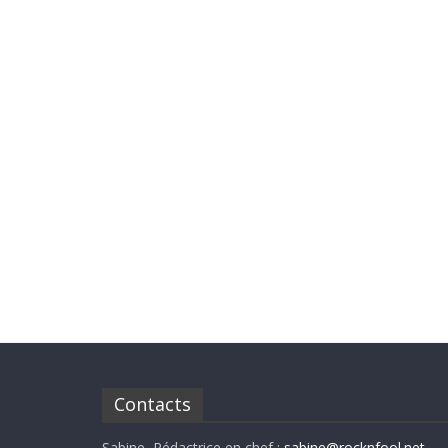
Contacts
Sabine, Rédactrice en chef :
sabine@rocknfool.net