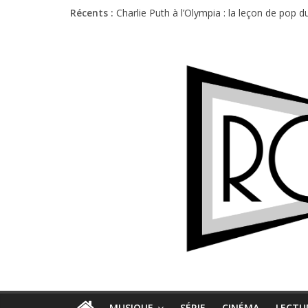
Récents :
Charlie Puth à l’Olympia : la leçon de pop 
Festival Triptyque : un nouveau festival d
Hellfest 2026 vendredi : température et é
Hellfest 2026 jeudi : impossible de choisir
Première édition du Midgard Festival : entr
MUSIQUE
SÉRIE
CINÉMA
LECTU