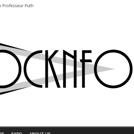
du Professeur Puth
e musique indépendant à Montréal
motions en hausse
 entre chaleur et bonne humeur
e bière, métal et tatouages
RE
EXPO
ABOUT US