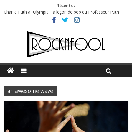
Récents :
Charlie Puth à l’Olympia : la leçon de pop du Professeur Puth
Festival Triptyque : un nouveau festival de musique indépendant
à Montréal
Hellfest 2026 vendredi : température et émotions en hausse
Hellfest 2026 jeudi : impossible de choisir entre chaleur et bonne
humeur
Première édition du Midgard Festival : entre bière, métal et
tatouages
an awesome wave