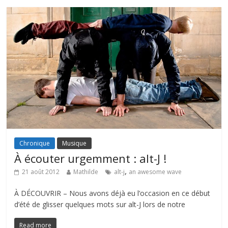
Chronique
Musique
À écouter urgemment : alt-J !
,
21 août 2012
Mathilde
alt-j
an awesome wave
À DÉCOUVRIR – Nous avons déjà eu l’occasion en ce début
d’été de glisser quelques mots sur alt-J lors de notre
Read more