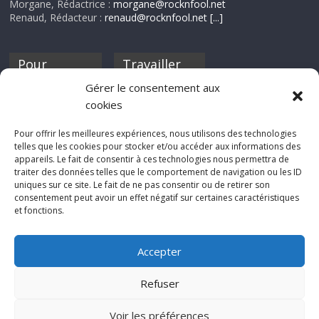
Morgane, Rédactrice :
morgane@rocknfool.net
Renaud, Rédacteur :
renaud@rocknfool.net
[...]
Pour
Travailler
nourrir ta
pour nous ?
Gérer le consentement aux
discothèque
cookies
Si tu souhaites
contribuer à
Pour offrir les meilleures expériences, nous utilisons des technologies
Rocknfool, n'hésite
telles que les cookies pour stocker et/ou accéder aux informations des
pas à nous envoyer
appareils. Le fait de consentir à ces technologies nous permettra de
tes chroniques de
traiter des données telles que le comportement de navigation ou les ID
concerts, de films,
uniques sur ce site. Le fait de ne pas consentir ou de retirer son
séries ou des billets
consentement peut avoir un effet négatif sur certaines caractéristiques
d'humeur :
et fonctions.
sabine@rocknfool.
net
Accepter
Refuser
Voir les préférences