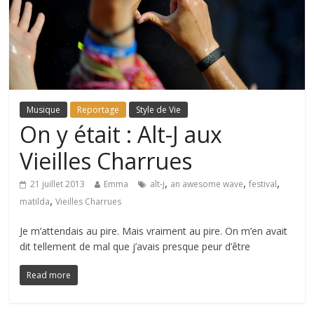
Musique
Reportage
Style de Vie
On y était : Alt-J aux
Vieilles Charrues
,
,
,
21 juillet 2013
Emma
alt-j
an awesome wave
festival
,
matilda
Vieilles Charrues
Je m’attendais au pire. Mais vraiment au pire. On m’en avait
dit tellement de mal que j’avais presque peur d’être
Read more