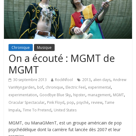
Chronique
Musique
On a écouté : MGMT de
MGMT
,
,
30 septembre 2013
RockNfool
2013
alien days
Andrew
,
,
,
,
,
VanWyngarden
bof
chronique
Electric Feel
experimental
,
,
,
,
,
experimentation
Goodbye Blue Sky
hipster
management
MGMT
,
,
,
,
,
Oracular Spectacular
Pink Floyd
pop
psyché
review
Tame
,
,
Impala
Time To Pretend
United States
MGMT, ou ManaGMenT, est un groupe américain de pop
psychédélique dont la carrière fut lancée dès 2007 et leur