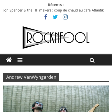
Récents :
Jon Spencer & the HITmakers : coup de chaud au café Atlantik
Hellfest 2026 vendredi : température et émotions en hausse
Hellfest 2026 jeudi : impossible de choisir entre chaleur et bonne
humeur
Première édition du Midgard Festival : entre bière, métal et
tatouages
Charlie Puth à l’Olympia : la leçon de pop du Professeur Puth
Andrew VanWyngarden