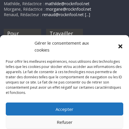
Mathilde, Rédactrice :
mathilde@rocknfool.net
Morgane, Rédactrice :
morgane@rocknfool.net
Renaud, Rédacteur :
renaud@rocknfool.net
[...]
Pour
Travailler
nourrir ta
pour nous ?
Gérer le consentement aux
discothèque
cookies
Si tu souhaites
contribuer à
Pour offrir les meilleures expériences, nous utilisons des technologies
Rocknfool, n'hésite
telles que les cookies pour stocker et/ou accéder aux informations des
pas à nous envoyer
appareils. Le fait de consentir à ces technologies nous permettra de
tes chroniques de
traiter des données telles que le comportement de navigation ou les ID
concerts, de films,
uniques sur ce site. Le fait de ne pas consentir ou de retirer son
séries ou des billets
consentement peut avoir un effet négatif sur certaines caractéristiques
d'humeur :
et fonctions.
sabine@rocknfool.
net
Accepter
Refuser