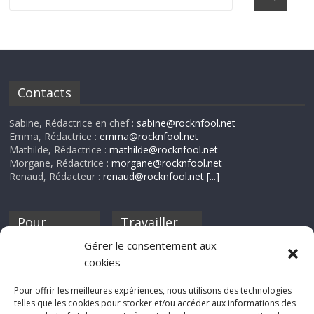
Contacts
Sabine, Rédactrice en chef :
sabine@rocknfool.net
Emma, Rédactrice :
emma@rocknfool.net
Mathilde, Rédactrice :
mathilde@rocknfool.net
Morgane, Rédactrice :
morgane@rocknfool.net
Renaud, Rédacteur :
renaud@rocknfool.net
[...]
Pour
Travailler
nourrir ta
pour nous ?
Gérer le consentement aux
discothèque
cookies
Si tu souhaites
contribuer à
Pour offrir les meilleures expériences, nous utilisons des technologies
Rocknfool, n'hésite
telles que les cookies pour stocker et/ou accéder aux informations des
pas à nous envoyer