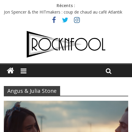
Récents :
Jon Spencer & the HITmakers : coup de chaud au café Atlantik
Hellfest 2026 vendredi : température et émotions en hausse
Hellfest 2026 jeudi : impossible de choisir entre chaleur et bonne
humeur
Première édition du Midgard Festival : entre bière, métal et
tatouages
Charlie Puth à l’Olympia : la leçon de pop du Professeur Puth
Angus & Julia Stone