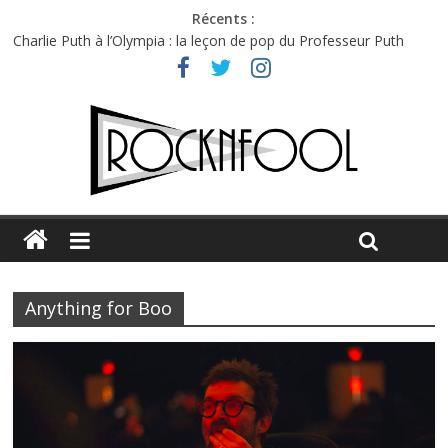
Récents :
Charlie Puth à l’Olympia : la leçon de pop du Professeur Puth
Festival Triptyque : un nouveau festival de musique indépendant
à Montréal
Hellfest 2026 vendredi : température et émotions en hausse
Hellfest 2026 jeudi : impossible de choisir entre chaleur et bonne
humeur
Première édition du Midgard Festival : entre bière, métal et
tatouages
Anything for Boo