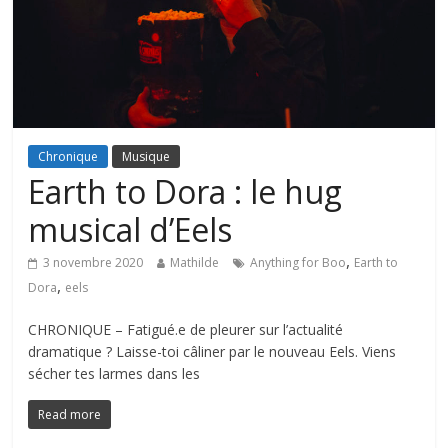
Chronique
Musique
Earth to Dora : le hug
musical d’Eels
,
3 novembre 2020
Mathilde
Anything for Boo
Earth to
,
Dora
eels
CHRONIQUE – Fatigué.e de pleurer sur l’actualité
dramatique ? Laisse-toi câliner par le nouveau Eels. Viens
sécher tes larmes dans les
Read more