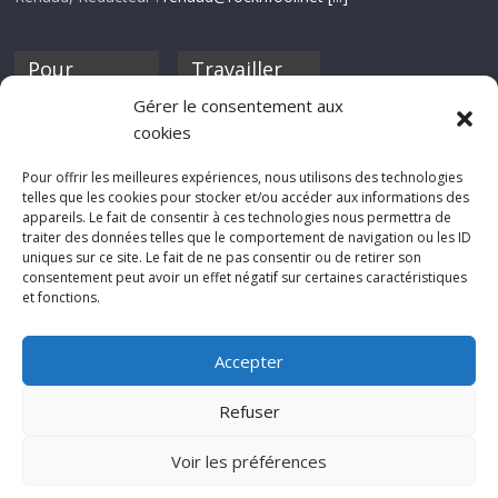
Pour
Travailler
nourrir ta
pour nous ?
Gérer le consentement aux
discothèque
cookies
Si tu souhaites
contribuer à
Pour offrir les meilleures expériences, nous utilisons des technologies
Rocknfool, n'hésite
telles que les cookies pour stocker et/ou accéder aux informations des
pas à nous envoyer
appareils. Le fait de consentir à ces technologies nous permettra de
tes chroniques de
traiter des données telles que le comportement de navigation ou les ID
concerts, de films,
uniques sur ce site. Le fait de ne pas consentir ou de retirer son
séries ou des billets
consentement peut avoir un effet négatif sur certaines caractéristiques
d'humeur :
et fonctions.
sabine@rocknfool.
net
Accepter
Refuser
Voir les préférences