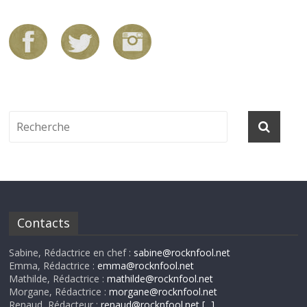
Contacts
Sabine, Rédactrice en chef :
sabine@rocknfool.net
Emma, Rédactrice :
emma@rocknfool.net
Mathilde, Rédactrice :
mathilde@rocknfool.net
Morgane, Rédactrice :
morgane@rocknfool.net
Renaud, Rédacteur :
renaud@rocknfool.net
[...]