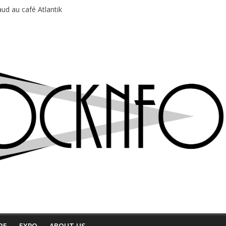
ud au café Atlantik
motions en hausse
 entre chaleur et bonne humeur
e bière, métal et tatouages
du Professeur Puth
RE
EXPO
ABOUT US