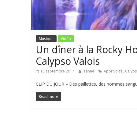
Musique
Vidéo
Un dîner à la Rocky H
Calypso Valois
,
15 septembre 2017
Jeanne
Apprivoisé
Calyps
CLIP DU JOUR – Des paillettes, des hommes sanguinai
Read more