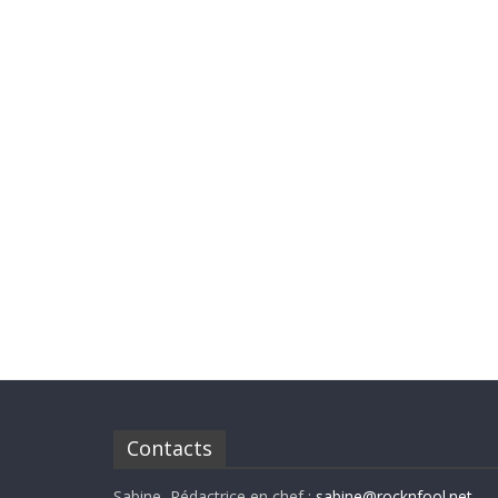
Contacts
Sabine, Rédactrice en chef :
sabine@rocknfool.net