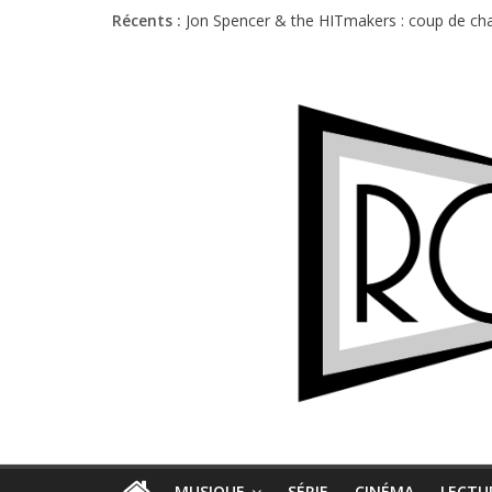
Récents :
Jon Spencer & the HITmakers : coup de cha
Hellfest 2026 vendredi : température et é
Hellfest 2026 jeudi : impossible de choisir
Première édition du Midgard Festival : entr
Charlie Puth à l’Olympia : la leçon de pop 
MUSIQUE
SÉRIE
CINÉMA
LECTU