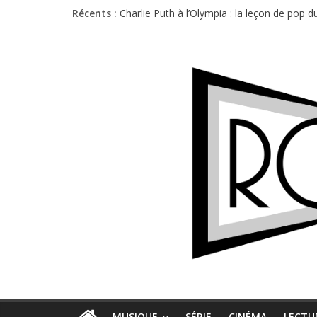
Récents :
Charlie Puth à l’Olympia : la leçon de pop 
Festival Triptyque : un nouveau festival d
Hellfest 2026 vendredi : température et é
Hellfest 2026 jeudi : impossible de choisir
Première édition du Midgard Festival : entr
MUSIQUE
SÉRIE
CINÉMA
LECTU