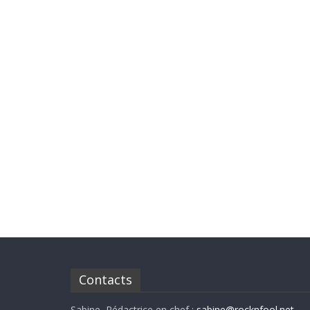
Contacts
Sabine, Rédactrice en chef :
sabine@rocknfool.net