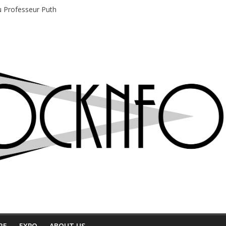
du Professeur Puth
e musique indépendant à Montréal
motions en hausse
 entre chaleur et bonne humeur
e bière, métal et tatouages
RE
EXPO
ABOUT US