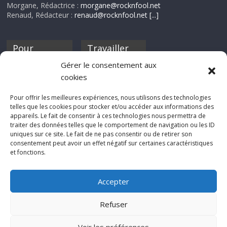
Morgane, Rédactrice :
morgane@rocknfool.net
Renaud, Rédacteur :
renaud@rocknfool.net
[...]
Pour
Travailler
nourrir ta
pour nous ?
Gérer le consentement aux
discothèque
cookies
Si tu souhaites
contribuer à
Pour offrir les meilleures expériences, nous utilisons des technologies
Rocknfool, n'hésite
telles que les cookies pour stocker et/ou accéder aux informations des
pas à nous envoyer
appareils. Le fait de consentir à ces technologies nous permettra de
tes chroniques de
traiter des données telles que le comportement de navigation ou les ID
concerts, de films,
uniques sur ce site. Le fait de ne pas consentir ou de retirer son
séries ou des billets
consentement peut avoir un effet négatif sur certaines caractéristiques
d'humeur :
et fonctions.
sabine@rocknfool.
net
Accepter
Refuser
Voir les préférences