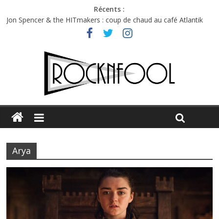
Récents :
Jon Spencer & the HITmakers : coup de chaud au café Atlantik
Hellfest 2026 vendredi : température et émotions en hausse
Hellfest 2026 jeudi : impossible de choisir entre chaleur et bonne
humeur
Première édition du Midgard Festival : entre bière, métal et
tatouages
Charlie Puth à l’Olympia : la leçon de pop du Professeur Puth
Arya