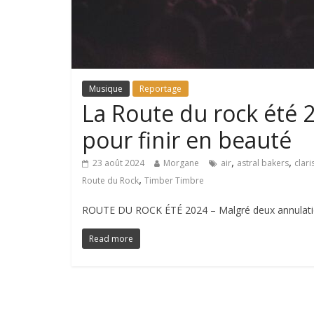
Musique
Reportage
La Route du rock été 
pour finir en beauté
,
,
23 août 2024
Morgane
air
astral bakers
clari
,
Route du Rock
Timber Timbre
ROUTE DU ROCK ÉTÉ 2024 – Malgré deux annulations
Read more