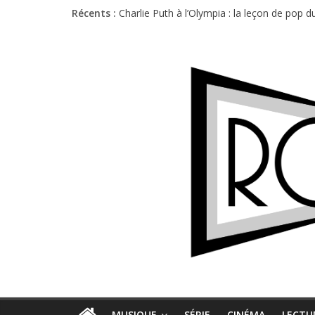
Récents :
Charlie Puth à l’Olympia : la leçon de pop 
Festival Triptyque : un nouveau festival d
Hellfest 2026 vendredi : température et é
Hellfest 2026 jeudi : impossible de choisir
Première édition du Midgard Festival : entr
MUSIQUE
SÉRIE
CINÉMA
LECTU