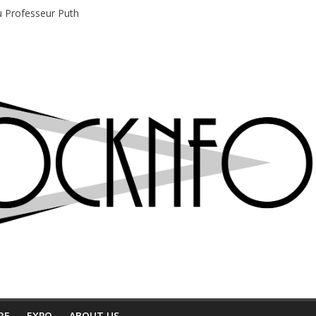
du Professeur Puth
e musique indépendant à Montréal
motions en hausse
 entre chaleur et bonne humeur
e bière, métal et tatouages
RE
EXPO
ABOUT US