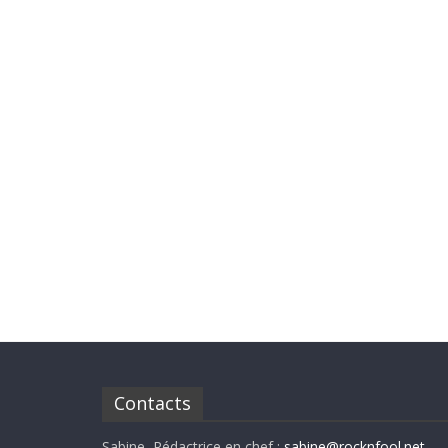
Contacts
Sabine, Rédactrice en chef :
sabine@rocknfool.net