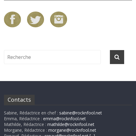
Contacts
Sabine, Rédactrice en chef :
sabine@rocknfool.net
Emma, Rédactrice :
emma@rocknfool.net
Mathilde, Rédactrice :
mathilde@rocknfool.net
Morgane, Rédactrice :
morgane@rocknfool.net
Renaud, Rédacteur :
renaud@rocknfool.net
[...]