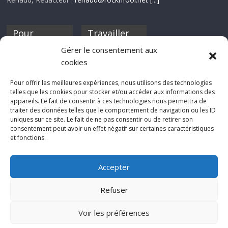
Pour
Travailler
nourrir ta
pour nous ?
Gérer le consentement aux
discothèque
cookies
Si tu souhaites
contribuer à
Pour offrir les meilleures expériences, nous utilisons des technologies
Rocknfool, n'hésite
telles que les cookies pour stocker et/ou accéder aux informations des
pas à nous envoyer
appareils. Le fait de consentir à ces technologies nous permettra de
tes chroniques de
traiter des données telles que le comportement de navigation ou les ID
concerts, de films,
uniques sur ce site. Le fait de ne pas consentir ou de retirer son
séries ou des billets
consentement peut avoir un effet négatif sur certaines caractéristiques
d'humeur :
et fonctions.
sabine@rocknfool.
net
Accepter
Refuser
Voir les préférences