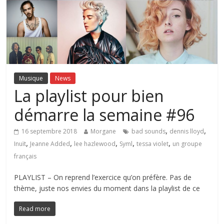
Musique
News
La playlist pour bien
démarre la semaine #96
,
,
16 septembre 2018
Morgane
bad sounds
dennis lloyd
,
,
,
,
,
Inuït
Jeanne Added
lee hazlewood
Syml
tessa violet
un groupe
français
PLAYLIST – On reprend l’exercice qu’on préfère. Pas de
thème, juste nos envies du moment dans la playlist de ce
Read more