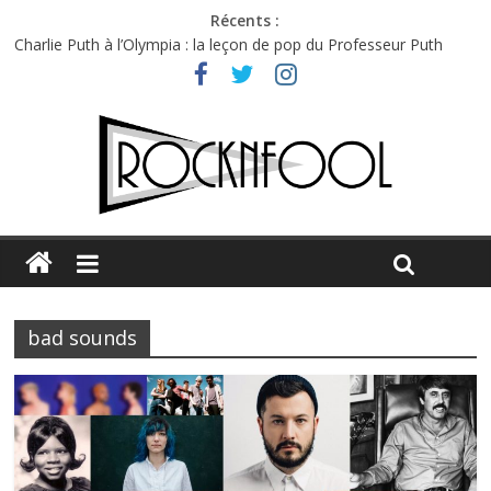
Récents :
Charlie Puth à l’Olympia : la leçon de pop du Professeur Puth
Festival Triptyque : un nouveau festival de musique indépendant
à Montréal
Hellfest 2026 vendredi : température et émotions en hausse
Hellfest 2026 jeudi : impossible de choisir entre chaleur et bonne
humeur
Première édition du Midgard Festival : entre bière, métal et
tatouages
bad sounds