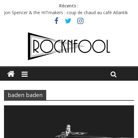
Récents :
Jon Spencer & the HITmakers : coup de chaud au café Atlantik
Hellfest 2026 vendredi : température et émotions en hausse
Hellfest 2026 jeudi : impossible de choisir entre chaleur et bonne
humeur
Première édition du Midgard Festival : entre bière, métal et
tatouages
Charlie Puth à l’Olympia : la leçon de pop du Professeur Puth
baden baden