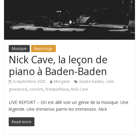
Musique
Reportage
Nick Cave, la leçon de
piano à Baden-Baden
,
6 septembre 2025
Morgane
baden baden
colin
,
,
,
greewood
concert
festspielhaus
Nick Cave
LIVE REPORT – On est allé voir un génie de la musique. Une
légende. Une immense parmi les immenses. Nick
Read more