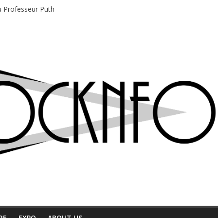
du Professeur Puth
e musique indépendant à Montréal
motions en hausse
 entre chaleur et bonne humeur
e bière, métal et tatouages
RE
EXPO
ABOUT US