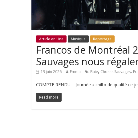
Article en Une
Musique
Reportage
Francos de Montréal 2
Sauvages nous régale
,
,
19 juin 2026
Emma
Baie
Choses Sauvages
Fr
COMPTE RENDU – Journée « chill » de qualité ce je
Read more