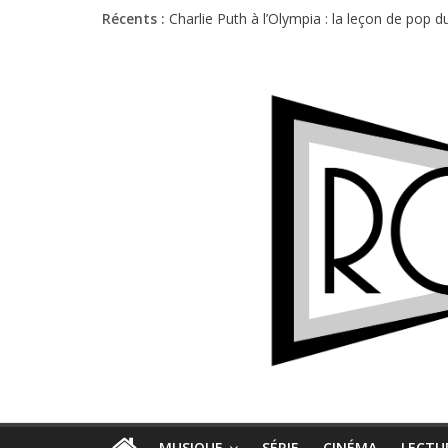
Récents :
Charlie Puth à l’Olympia : la leçon de pop 
Festival Triptyque : un nouveau festival d
Hellfest 2026 vendredi : température et é
Hellfest 2026 jeudi : impossible de choisir
Première édition du Midgard Festival : entr
MUSIQUE
SÉRIE
CINÉMA
LECTU