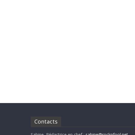
Contacts
Sabine, Rédactrice en chef :
sabine@rocknfool.net