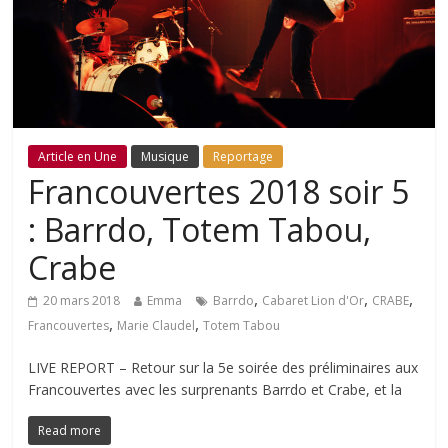
Article en Une
Musique
Reportage
Francouvertes 2018 soir 5
: Barrdo, Totem Tabou,
Crabe
,
,
,
20 mars 2018
Emma
Barrdo
Cabaret Lion d'Or
CRABE
,
,
Francouvertes
Marie Claudel
Totem Tabou
LIVE REPORT – Retour sur la 5e soirée des préliminaires aux
Francouvertes avec les surprenants Barrdo et Crabe, et la
Read more