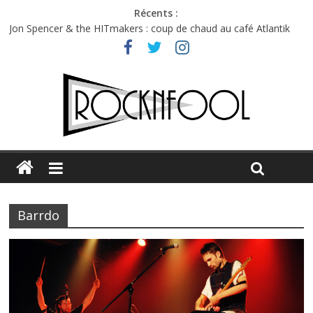
Récents :
Jon Spencer & the HITmakers : coup de chaud au café Atlantik
Hellfest 2026 vendredi : température et émotions en hausse
Hellfest 2026 jeudi : impossible de choisir entre chaleur et bonne
humeur
Première édition du Midgard Festival : entre bière, métal et
tatouages
Charlie Puth à l’Olympia : la leçon de pop du Professeur Puth
Barrdo