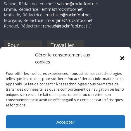
Sabine, Rédactrice en chef :
sabine@rocknfool.net
Emma, Rédactrice :
emma@rocknfool.net
Mathilde, Rédactrice :
mathilde@rocknfool.net
Morgane, Rédactrice :
morgane@rocknfool.net
Renaud, Rédacteur :
renaud@rocknfool.net
[...]
Pour
Travailler
nourrir ta
pour nous ?
Gérer le consentement aux
discothèque
cookies
Si tu souhaites
contribuer à
Pour offrir les meilleures expériences, nous utilisons des technologies
Rocknfool, n'hésite
telles que les cookies pour stocker et/ou accéder aux informations des
pas à nous envoyer
appareils. Le fait de consentir à ces technologies nous permettra de
tes chroniques de
traiter des données telles que le comportement de navigation ou les ID
concerts, de films,
uniques sur ce site. Le fait de ne pas consentir ou de retirer son
séries ou des billets
consentement peut avoir un effet négatif sur certaines caractéristiques
d'humeur :
et fonctions.
sabine@rocknfool.
net
Accepter