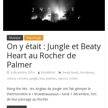
Musique
Reportage
On y était : Jungle et Beaty
Heart au Rocher de
Palmer
,
,
4 décembre 2014
RockNfool
beaty heart
bordeaux
,
,
,
,
,
,
cenon
concert
jungle
live
palmer
report
rocher
Bring the hits : les Anglais de Jungle ont fait grimper le
thermomètre à « Bowdeauuuuux » lundi 1 décembre, lors
de leur passage au Rocher