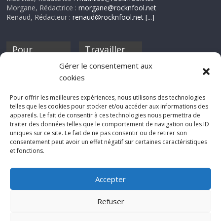
Morgane, Rédactrice :
morgane@rocknfool.net
Renaud, Rédacteur :
renaud@rocknfool.net
[...]
Pour
Travailler
nourrir ta
pour nous ?
Gérer le consentement aux
discothèque
cookies
Si tu souhaites
contribuer à
Pour offrir les meilleures expériences, nous utilisons des technologies
Rocknfool, n'hésite
telles que les cookies pour stocker et/ou accéder aux informations des
pas à nous envoyer
appareils. Le fait de consentir à ces technologies nous permettra de
tes chroniques de
traiter des données telles que le comportement de navigation ou les ID
concerts, de films,
uniques sur ce site. Le fait de ne pas consentir ou de retirer son
séries ou des billets
consentement peut avoir un effet négatif sur certaines caractéristiques
d'humeur :
et fonctions.
sabine@rocknfool.
net
Accepter
Refuser