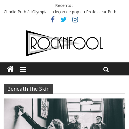
Récents :
Charlie Puth à l’Olympia : la leçon de pop du Professeur Puth
Festival Triptyque : un nouveau festival de musique indépendant
à Montréal
Hellfest 2026 vendredi : température et émotions en hausse
Hellfest 2026 jeudi : impossible de choisir entre chaleur et bonne
humeur
Première édition du Midgard Festival : entre bière, métal et
tatouages
Beneath the Skin