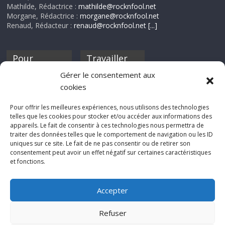
Mathilde, Rédactrice :
mathilde@rocknfool.net
Morgane, Rédactrice :
morgane@rocknfool.net
Renaud, Rédacteur :
renaud@rocknfool.net
[...]
Pour
Travailler
nourrir ta
pour nous ?
Gérer le consentement aux
discothèque
cookies
Si tu souhaites
contribuer à
Pour offrir les meilleures expériences, nous utilisons des technologies
Rocknfool, n'hésite
telles que les cookies pour stocker et/ou accéder aux informations des
pas à nous envoyer
appareils. Le fait de consentir à ces technologies nous permettra de
tes chroniques de
traiter des données telles que le comportement de navigation ou les ID
concerts, de films,
uniques sur ce site. Le fait de ne pas consentir ou de retirer son
séries ou des billets
consentement peut avoir un effet négatif sur certaines caractéristiques
d'humeur :
et fonctions.
sabine@rocknfool.
net
Accepter
Refuser