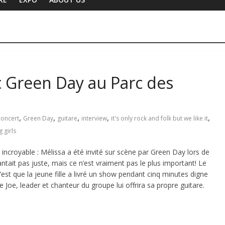
c Green Day au Parc des
,
,
,
,
,
concert
Green Day
guitare
interview
it's only rock and folk but we like it
 girls
n incroyable : Mélissa a été invité sur scène par Green Day lors de
ntait pas juste, mais ce n’est vraiment pas le plus important! Le
’est que la jeune fille a livré un show pendant cinq minutes digne
ie Joe, leader et chanteur du groupe lui offrira sa propre guitare.