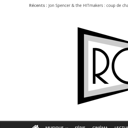
Récents :
Jon Spencer & the HITmakers : coup de cha
Hellfest 2026 vendredi : température et é
Hellfest 2026 jeudi : impossible de choisir
Première édition du Midgard Festival : entr
Charlie Puth à l’Olympia : la leçon de pop 
MUSIQUE
SÉRIE
CINÉMA
LECTU