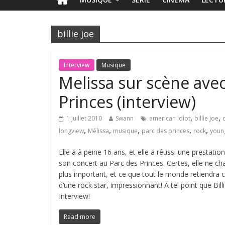
billie joe
Interview
Musique
Melissa sur scène ave
Princes (interview)
,
,
1 juillet 2010
Swann
american idiot
billie joe
,
,
,
,
,
longview
Mélissa
musique
parc des princes
rock
young
Elle a à peine 16 ans, et elle a réussi une prestatio
son concert au Parc des Princes. Certes, elle ne cha
plus important, et ce que tout le monde retiendra c
d’une rock star, impressionnant! A tel point que Bill
Interview!
Read more