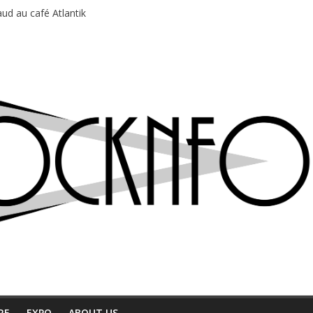
ud au café Atlantik
motions en hausse
 entre chaleur et bonne humeur
e bière, métal et tatouages
du Professeur Puth
RE
EXPO
ABOUT US