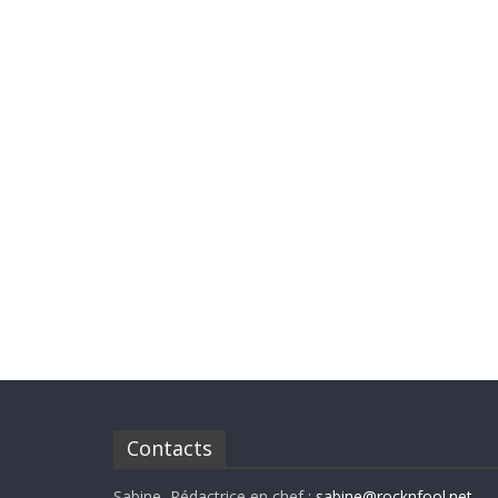
Contacts
Sabine, Rédactrice en chef :
sabine@rocknfool.net